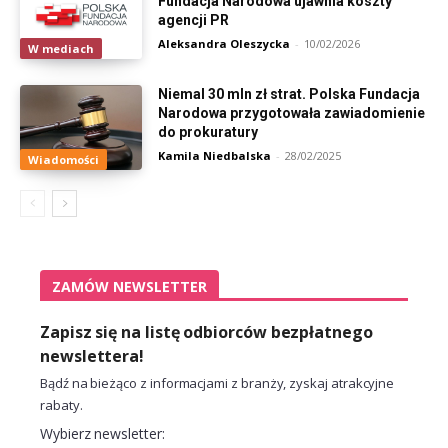
Fundacja Narodowa ujawnia koszty
agencji PR
Aleksandra Oleszycka
-
10/02/2026
W mediach
Niemal 30 mln zł strat. Polska Fundacja
Narodowa przygotowała zawiadomienie
do prokuratury
Kamila Niedbalska
-
28/02/2025
Wiadomości
ZAMÓW NEWSLETTER
Zapisz się na listę odbiorców bezpłatnego
newslettera!
Bądź na bieżąco z informacjami z branży, zyskaj atrakcyjne
rabaty.
Wybierz newsletter: