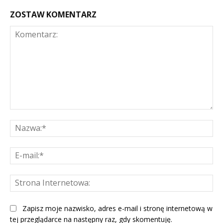
ZOSTAW KOMENTARZ
Komentarz:
Na
E-
mai
St
Int
Zapisz moje nazwisko, adres e-mail i stronę internetową w
tej przeglądarce na następny raz, gdy skomentuję.