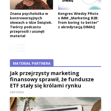
Znana psycholożka w
Kongres Wiedzy PRoto
kontrowersyjnych
x IMM „Marketing B2B:
słowach o Idze Świątek.
from boring to better”
Twórcy podcastu
z akredytacją DIMAQ
przeprosili i usunęli
materiał
MATERIAŁ PARTNERA
Jak przejrzysty marketing
finansowy sprawił, że fundusze
ETF stały się królami rynku
24/07/2026