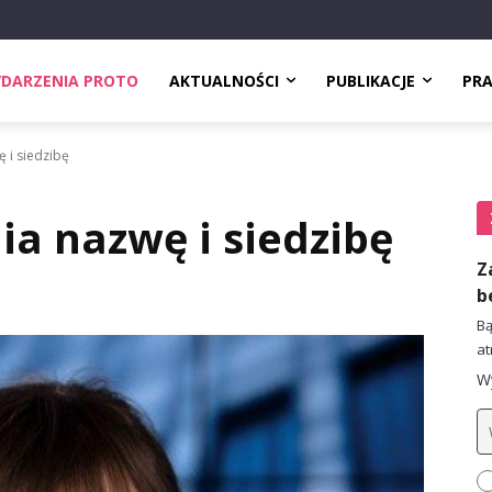
DARZENIA PROTO
AKTUALNOŚCI
PUBLIKACJE
PR
 i siedzibę
a nazwę i siedzibę
Z
b
Bą
at
Wy