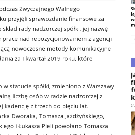
podczas Zwyczajnego Walnego
S
la
u przyjęli sprawozdanie finansowe za
w
m
 skład rady nadzorczej spółki, jej nazwę
ie prace nad repozycjonowaniem z agencji
rującą nowoczesne metody komunikacyjne
dania za I kwartał 2019 roku, które
J
f
o w statucie spółki, zmieniono z Warszawy
f
lną liczbę osób w radzie nadzorczej z
k
j kadencję z trzech do pięciu lat.
24
Marka Dworaka, Tomasza Jażdżyńskiego,
kiego i Łukasza Pieli powołano Tomasza