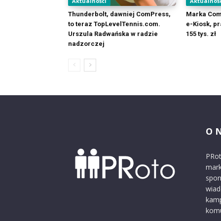
Aktualności
Aktualnoś
Thunderbolt, dawniej ComPress,
Marka Com
to teraz TopLevelTennis.com.
e-Kiosk, p
Urszula Radwańska w radzie
155 tys. zł
nadzorczej
O 
PRot
mark
spon
wiad
kamp
komu