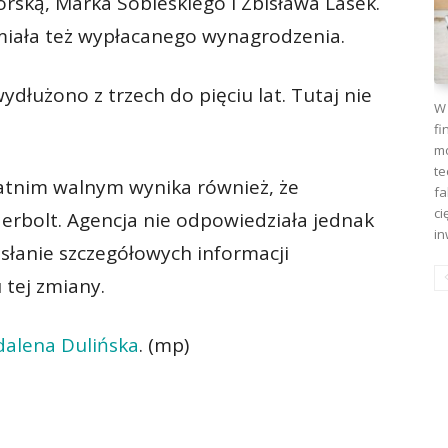
rską, Marka Sobieskiego i Zbisława Lasek.
miała też wypłacanego wynagrodzenia.
dłużono z trzech do pięciu lat. Tutaj nie
W 
fi
mo
te
tatnim walnym wynika również, że
fa
ci
bolt. Agencja nie odpowiedziała jednak
in
esłanie szczegółowych informacji
tej zmiany.
alena Dulińska
. (mp)