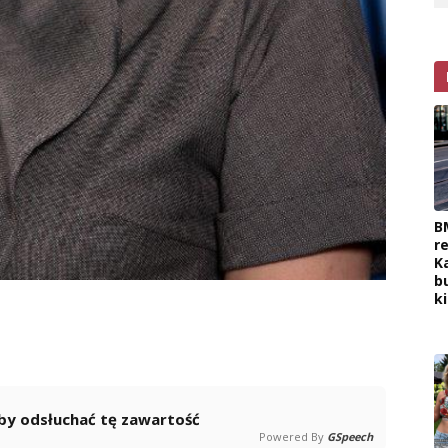
B
r
K
b
k
 aby odsłuchać tę zawartość
Powered By
GSpeech