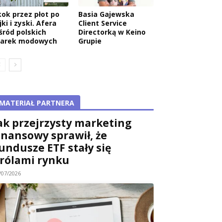
kok przez płot po
Basia Gajewska
jki i zyski. Afera
Client Service
śród polskich
Directorką w Keino
arek modowych
Grupie
MATERIAŁ PARTNERA
ak przejrzysty marketing
inansowy sprawił, że
undusze ETF stały się
rólami rynku
/07/2026