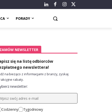
ACA
PORADY
ZAMÓW NEWSLETTER
apisz się na listę odbiorców
ezpłatnego newslettera!
dź na bieżąco z informacjami z branży, zyskaj
rakcyjne rabaty.
bierz newsletter:
Codzienny
Tygodniowy