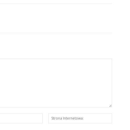
E-
Strona
mail:*
Interneto