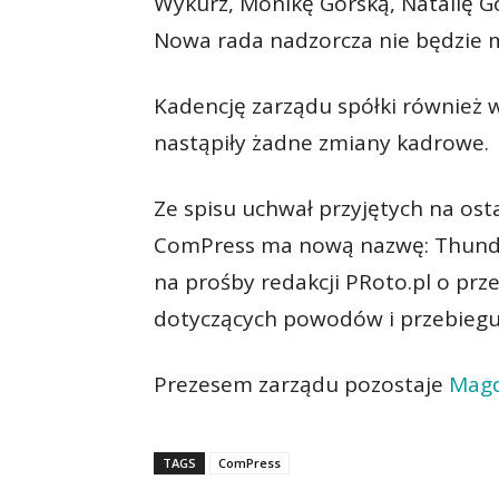
Wykurz, Monikę Górską, Natalię Gó
Nowa rada nadzorcza nie będzie 
Kadencję zarządu spółki również wy
nastąpiły żadne zmiany kadrowe.
Ze spisu uchwał przyjętych na os
ComPress ma nową nazwę: Thunder
na prośby redakcji PRoto.pl o prz
dotyczących powodów i przebiegu 
Prezesem zarządu pozostaje
Magd
TAGS
ComPress