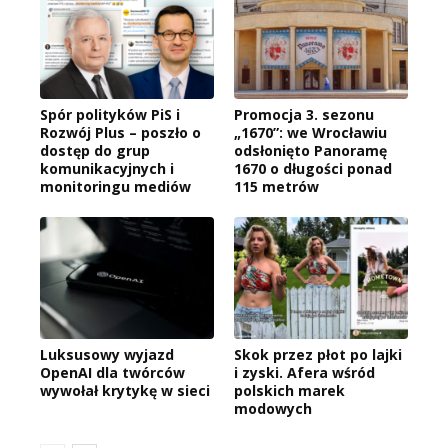
Spór polityków PiS i
Promocja 3. sezonu
Rozwój Plus – poszło o
„1670”: we Wrocławiu
dostęp do grup
odsłonięto Panoramę
komunikacyjnych i
1670 o długości ponad
monitoringu mediów
115 metrów
Luksusowy wyjazd
Skok przez płot po lajki
OpenAI dla twórców
i zyski. Afera wśród
wywołał krytykę w sieci
polskich marek
modowych