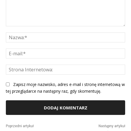
Komentarz:
Na
E-
mai
St
Int
Zapisz moje nazwisko, adres e-mail i stronę internetową w
tej przeglądarce na następny raz, gdy skomentuję.
Alternative:
Poprzedni artykuł
Następny artykuł