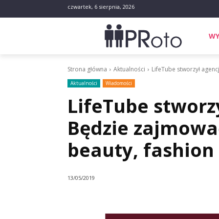
czwartek, 6 sierpnia, 2026
WY
Strona główna
Aktualności
LifeTube stworzył agencj
Aktualności
Wiadomości
LifeTube stworz
Będzie zajmowa
beauty, fashion i
13/05/2019