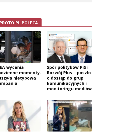
PROTO.PL POLECA
KEA wycenia
Spór polityków PiS i
odzienne momenty.
Rozwój Plus – poszło
uszyła nietypowa
o dostęp do grup
ampania
komunikacyjnych i
monitoringu mediów