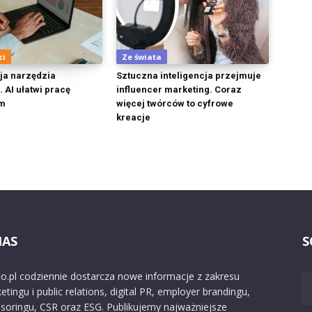
ci
Ze świata
ja narzędzia
Sztuczna inteligencja przejmuje
 AI ułatwi pracę
influencer marketing. Coraz
m
więcej twórców to cyfrowe
kreacje
NAS
S
o.pl codziennie dostarcza nowe informacje z zakresu
etingu i public relations, digital PR, employer brandingu,
soringu, CSR oraz ESG. Publikujemy najważniejsze