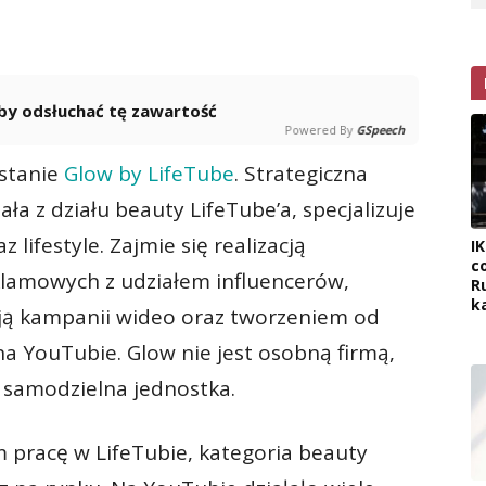
 aby odsłuchać tę zawartość
Powered By
GSpeech
stanie
Glow by LifeTube
. Strategiczna
ła z działu beauty LifeTube’a, specjalizuje
 lifestyle. Zajmie się realizacją
I
c
lamowych z udziałem influencerów,
R
k
cją kampanii wideo oraz tworzeniem od
 YouTubie. Glow nie jest osobną firmą,
 samodzielna jednostka.
 pracę w LifeTubie, kategoria beauty