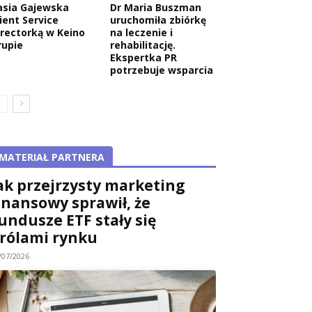
asia Gajewska
Dr Maria Buszman
ient Service
uruchomiła zbiórkę
irectorką w Keino
na leczenie i
rupie
rehabilitację.
Ekspertka PR
potrzebuje wsparcia
MATERIAŁ PARTNERA
ak przejrzysty marketing
inansowy sprawił, że
undusze ETF stały się
rólami rynku
/07/2026