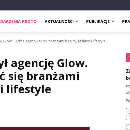
DARZENIA PROTO
AKTUALNOŚCI
PUBLIKACJE
PR
ę Glow. Będzie zajmować się branżami beauty, fashion i lifestyle
ył agencję Glow.
Z
ć się branżami
b
 lifestyle
Bą
at
Wy