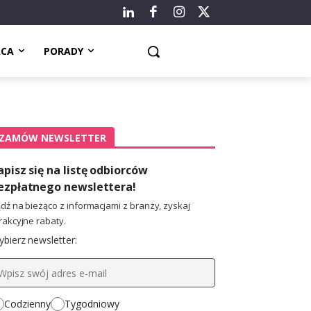
ACA
PORADY
ZAMÓW NEWSLETTER
apisz się na listę odbiorców
ezpłatnego newslettera!
dź na bieżąco z informacjami z branży, zyskaj
rakcyjne rabaty.
bierz newsletter:
Codzienny
Tygodniowy