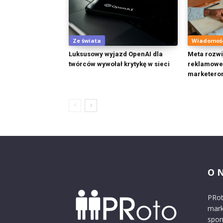
Ze świata
Wiadomoś
Luksusowy wyjazd OpenAI dla
Meta rozwi
twórców wywołał krytykę w sieci
reklamowe.
marketero
O 
PRot
mark
spon