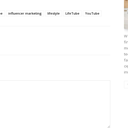
be
influencer marketing
lifestyle
LifeTube
YouTube
W 
fi
mo
te
fa
ci
in