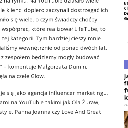
raz na rynku. Na YouTubie działało wiele
B
Cl
e klienci dopiero zaczynali dostrzegać ich
D
G
iło się wiele, o czym świadczy choćby
h współprac, które realizował LifeTube, to
 tej kategorii. Tym bardziej cieszy mnie
wialiśmy wewnętrznie od ponad dwóch lat,
em z zespołem będziemy mogły budować
ji” – komentuje Małgorzata Dumin,
J
ęła na czele Glow.
f
f
e się jako agencja influencer marketingu,
k
cami na YouTubie takimi jak Ola Żuraw,
24
tyle, Panna Joanna czy Love And Great