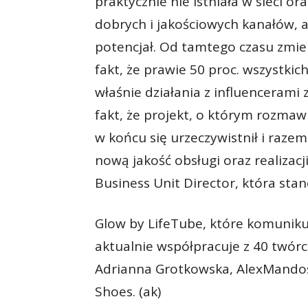
praktycznie nie istniała w sieci o
dobrych i jakościowych kanałów, al
potencjał. Od tamtego czasu zmien
fakt, że prawie 50 proc. wszystkic
właśnie działania z influencerami z
fakt, że projekt, o którym rozma
w końcu się urzeczywistnił i raz
nową jakość obsługi oraz realizac
Business Unit Director, która stan
Glow by LifeTube, które komunikuj
aktualnie współpracuje z 40 twór
Adrianna Grotkowska, AlexMandos
Shoes. (ak)