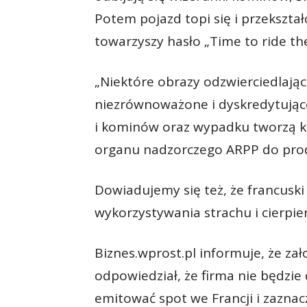
Potem pojazd topi się i przekszta
towarzyszy hasło „Time to ride the
„Niektóre obrazy odzwierciedlaj
niezrównoważone i dyskredytując
i kominów oraz wypadku tworzą kli
organu nadzorczego ARPP do pro
Dowiadujemy się też, że francusk
wykorzystywania strachu i cierpie
Biznes.wprost.pl informuje, że zał
odpowiedział, że firma nie będzi
emitować spot we Francji i zazna