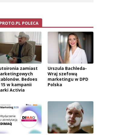
PROTO.PL POLECA
utoironia zamiast
Urszula Bachleda-
arketingowych
Wraj szefową
zablonów. Bedoes
marketingu w DPD
115 w kampanii
Polska
arki Activia