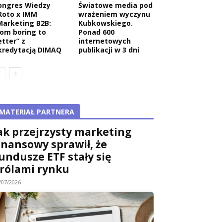
ongres Wiedzy
Światowe media pod
Roto x IMM
wrażeniem wyczynu
Marketing B2B:
Kubkowskiego.
rom boring to
Ponad 600
etter” z
internetowych
kredytacją DIMAQ
publikacji w 3 dni
MATERIAŁ PARTNERA
ak przejrzysty marketing
inansowy sprawił, że
undusze ETF stały się
rólami rynku
/07/2026