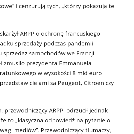
we” i cenzurują tych, „którzy pokazują te
karżył ARPP o ochronę francuskiego
adku sprzedaży podczas pandemii
ju sprzedaż samochodów we Francji
olei zmusiło prezydenta Emmanuela
ratunkowego w wysokości 8 mld euro
 przedstawicielami są Peugeot, Citroën czy
n, przewodniczący ARPP, odrzucił jednak
 że to „klasyczna odpowiedź na pytanie o
uwagi mediów”. Przewodniczący tłumaczy,