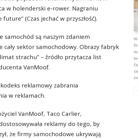
łca w holenderski e-rower. Nagraniu
 future” (Czas jechać w przyszłość).
ące samochód są naszym zdaniem
W 
fi
e cały sektor samochodowy. Obrazy fabryk
mo
mat strachu” – źródło przytacza list
te
fa
ducenta VanMoof.
ci
in
i kodeks reklamowy zabrania
nia w reklamach.
ożyciel VanMoof, Taco Carlier,
e dostosowywała reklamy do tego, by
czył, że firmy samochodowe ukrywają