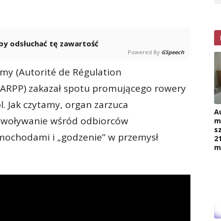
 aby odsłuchać tę zawartość
Powered By
GSpeech
amy (Autorité de Régulation
 – ARPP) zakazał spotu promującego rowery
. Jak czytamy, organ zarzuca
A
ywoływanie wśród odbiorców
m
s
mochodami i „godzenie” w przemysł
2
m