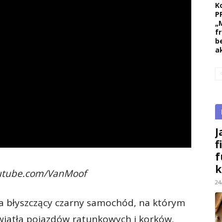
K
P
„
f
b
a
J
f
f
k
outube.com/VanMoof
24
ia błyszczący czarny samochód, na którym
światła pojazdów ratunkowych i korków.