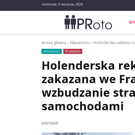
niedziela, 9 sierpnia, 2026
WY
Strona główna
Aktualności
Holenderska reklama r
Aktualności
W mediach
Holenderska re
zakazana we Fr
wzbudzanie str
samochodami
06/07/2020