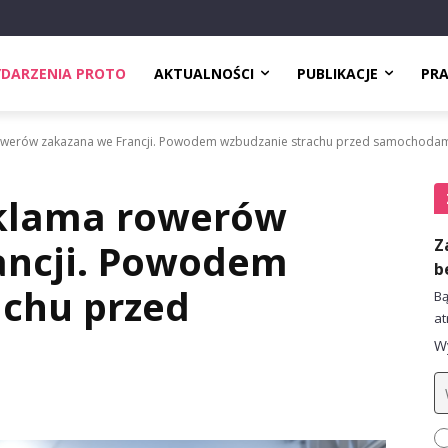
DARZENIA PROTO
AKTUALNOŚCI
PUBLIKACJE
PR
owerów zakazana we Francji. Powodem wzbudzanie strachu przed samochoda
klama rowerów
Z
ancji. Powodem
b
achu przed
Bą
at
Wy