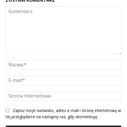
Komentarz:
Na
E-
mai
St
Int
Zapisz moje nazwisko, adres e-mail i stronę internetową w
tej przeglądarce na następny raz, gdy skomentuję.