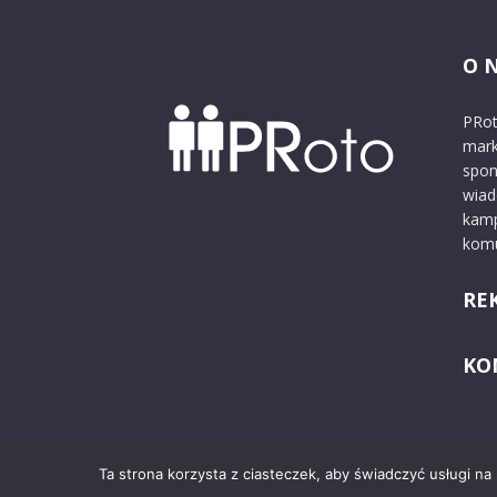
O 
PRot
mark
spon
wiad
kamp
komu
RE
KO
Ta strona korzysta z ciasteczek, aby świadczyć usługi na
© 2024 PRoto.pl