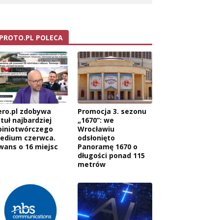
PROTO.PL POLECA
ero.pl zdobywa
Promocja 3. sezonu
tuł najbardziej
„1670”: we
piniotwórczego
Wrocławiu
edium czerwca.
odsłonięto
wans o 16 miejsc
Panoramę 1670 o
długości ponad 115
metrów