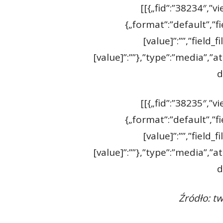
[[{„fid”:”38234″,”v
{„format”:”default”,”f
[value]”:””,”field_
[value]”:””},”type”:”media”,”a
d
[[{„fid”:”38235″,”v
{„format”:”default”,”f
[value]”:””,”field_
[value]”:””},”type”:”media”,”a
d
Źródło: t