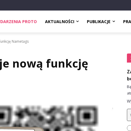
DARZENIA PROTO
AKTUALNOŚCI
PUBLIKACJE
PR
 funkcję Nametags
je nową funkcję
Z
b
Bą
at
Wy