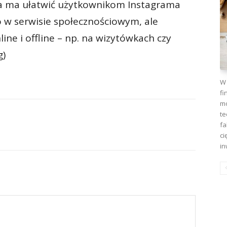
ja ma ułatwić użytkownikom Instagrama
 w serwisie społecznościowym, ale
ine i offline – np. na wizytówkach czy
g)
W 
fi
mo
te
fa
ci
in