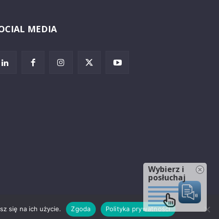
OCIAL MEDIA
Wybierz i
posłuchaj
z się na ich użycie.
Zgoda
Polityka prywatności
rzeżenia prawne