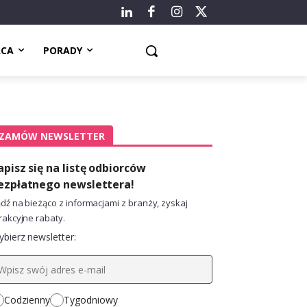
ACA
PORADY
ZAMÓW NEWSLETTER
apisz się na listę odbiorców
ezpłatnego newslettera!
dź na bieżąco z informacjami z branży, zyskaj
rakcyjne rabaty.
bierz newsletter:
Codzienny
Tygodniowy