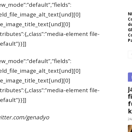
iew_mode”:”default”,”fields”:
ield_file_image_alt_text[und][0]
N
C
file_image_title_text[und][0]
d
G
ttributes”:{„class”:”media-element file-
C
P
efault”}}]]
iew_mode”:”default”,”fields”:
ield_file_image_alt_text[und][0]
file_image_title_text[und][0]
J
ttributes”:{„class”:”media-element file-
f
efault”}}]]
f
k
witter.com/genadyo
24