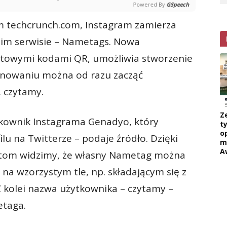
Powered By
GSpeech
m techcrunch.com, Instagram zamierza
oim serwisie – Nametags. Nowa
hatowymi kodami QR, umożliwia stworzenie
kanowaniu można od razu zacząć
 czytamy.
Z
tkownik Instagrama Genadyo, który
ty
o
u na Twitterze – podaje źródło. Dzięki
m
A
otom widzimy, że własny Nametag można
 na wzorzystym tle, np. składającym się z
Z kolei nazwa użytkownika – czytamy –
etaga.