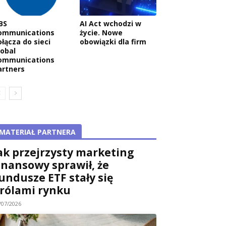
BS
AI Act wchodzi w
ommunications
życie. Nowe
ołącza do sieci
obowiązki dla firm
lobal
ommunications
artners
MATERIAŁ PARTNERA
ak przejrzysty marketing
inansowy sprawił, że
undusze ETF stały się
rólami rynku
/07/2026