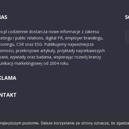
NAS
S
o.pl codziennie dostarcza nowe informacje z zakresu
etingu i public relations, digital PR, employer brandingu,
soringu, CSR oraz ESG. Publikujemy najważniejsze
omości, przekrojowe artykuły, przykłady najciekawszych
anii, wywiady oraz badania, wspierając rozwój branży
nikacji marketingowej od 2004 roku.
KLAMA
NTAKT
 najwyższym poziomie. Dalsze korzystanie ze strony oznacza, że zgadzas
Kontakt
O nas
Reklama
Zast