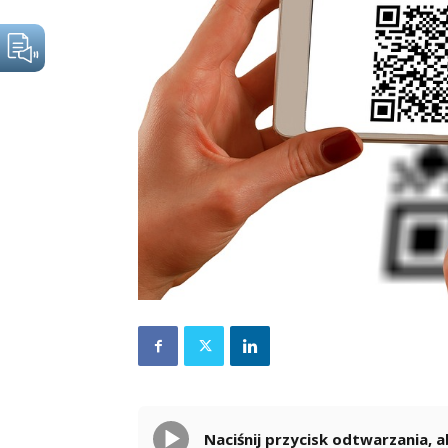
Naciśnij przycisk odtwarzania,