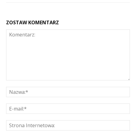
ZOSTAW KOMENTARZ
Komentarz:
Na
E-
mai
St
Int