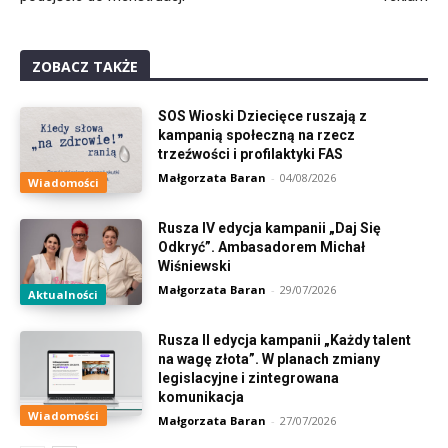
ZOBACZ TAKŻE
SOS Wioski Dziecięce ruszają z
kampanią społeczną na rzecz
trzeźwości i profilaktyki FAS
Małgorzata Baran
-
04/08/2026
Wiadomości
Rusza IV edycja kampanii „Daj Się
Odkryć”. Ambasadorem Michał
Wiśniewski
Małgorzata Baran
-
29/07/2026
Aktualności
Rusza II edycja kampanii „Każdy talent
na wagę złota”. W planach zmiany
legislacyjne i zintegrowana
komunikacja
Wiadomości
Małgorzata Baran
-
27/07/2026