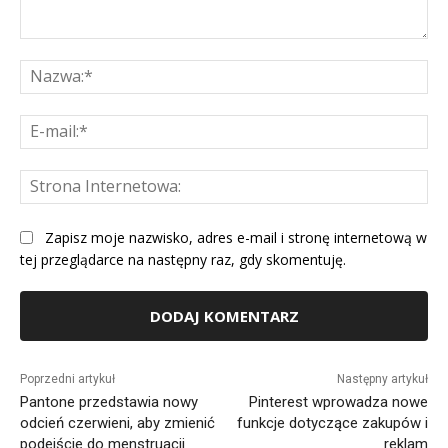
Komentarz:
Na
E-
mai
St
Int
Zapisz moje nazwisko, adres e-mail i stronę internetową w
tej przeglądarce na następny raz, gdy skomentuję.
Alternative:
Poprzedni artykuł
Następny artykuł
Pantone przedstawia nowy
Pinterest wprowadza nowe
odcień czerwieni, aby zmienić
funkcje dotyczące zakupów i
podejście do menstruacji
reklam