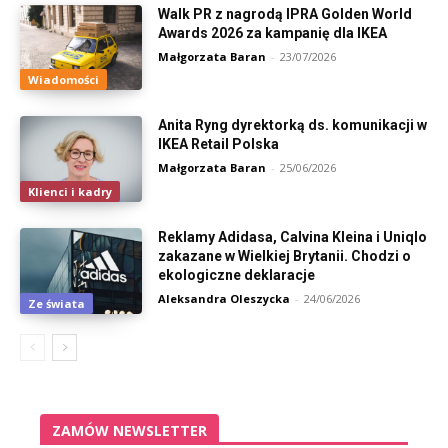
Walk PR z nagrodą IPRA Golden World
Awards 2026 za kampanię dla IKEA
Małgorzata Baran
-
23/07/2026
Wiadomości
Anita Ryng dyrektorką ds. komunikacji w
IKEA Retail Polska
Małgorzata Baran
-
25/06/2026
Klienci i kadry
Reklamy Adidasa, Calvina Kleina i Uniqlo
zakazane w Wielkiej Brytanii. Chodzi o
ekologiczne deklaracje
Aleksandra Oleszycka
-
24/06/2026
Ze świata
ZAMÓW NEWSLETTER