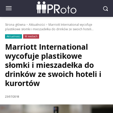
Strona główna
Aktualności
Marriott International wycofuje
plastikowe słomki i mieszadełka do drinków ze swoich hoteli...
Aktualności
W mediach
Marriott International
wycofuje plastikowe
słomki i mieszadełka do
drinków ze swoich hoteli i
kurortów
23/07/2018