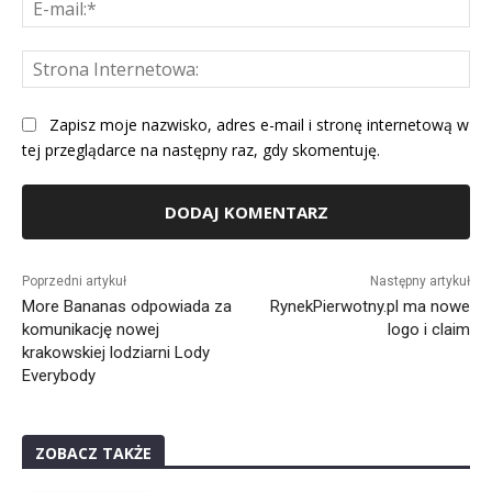
E-
mai
St
Int
Zapisz moje nazwisko, adres e-mail i stronę internetową w
tej przeglądarce na następny raz, gdy skomentuję.
Alternative:
Poprzedni artykuł
Następny artykuł
More Bananas odpowiada za
RynekPierwotny.pl ma nowe
komunikację nowej
logo i claim
krakowskiej lodziarni Lody
Everybody
ZOBACZ TAKŻE