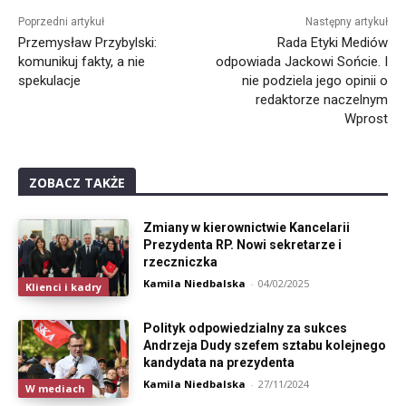
Poprzedni artykuł
Następny artykuł
Przemysław Przybylski:
Rada Etyki Mediów
komunikuj fakty, a nie
odpowiada Jackowi Sońcie. I
spekulacje
nie podziela jego opinii o
redaktorze naczelnym
Wprost
ZOBACZ TAKŻE
Zmiany w kierownictwie Kancelarii
Prezydenta RP. Nowi sekretarze i
rzeczniczka
Kamila Niedbalska
-
04/02/2025
Klienci i kadry
Polityk odpowiedzialny za sukces
Andrzeja Dudy szefem sztabu kolejnego
kandydata na prezydenta
Kamila Niedbalska
-
27/11/2024
W mediach