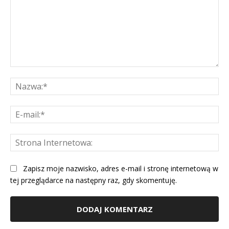
Komentarz:
Na
E-
mai
St
Int
Zapisz moje nazwisko, adres e-mail i stronę internetową w
tej przeglądarce na następny raz, gdy skomentuję.
Alternative: