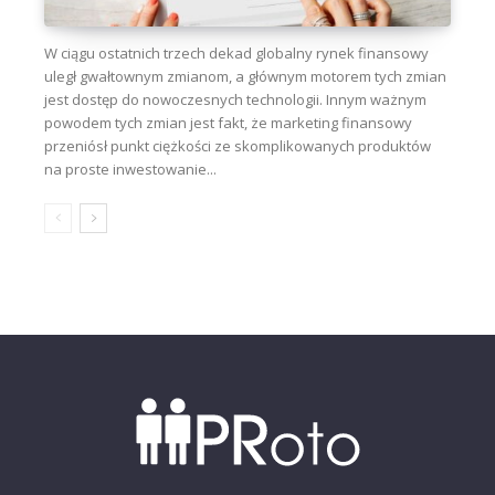
W ciągu ostatnich trzech dekad globalny rynek finansowy
uległ gwałtownym zmianom, a głównym motorem tych zmian
jest dostęp do nowoczesnych technologii. Innym ważnym
powodem tych zmian jest fakt, że marketing finansowy
przeniósł punkt ciężkości ze skomplikowanych produktów
na proste inwestowanie...