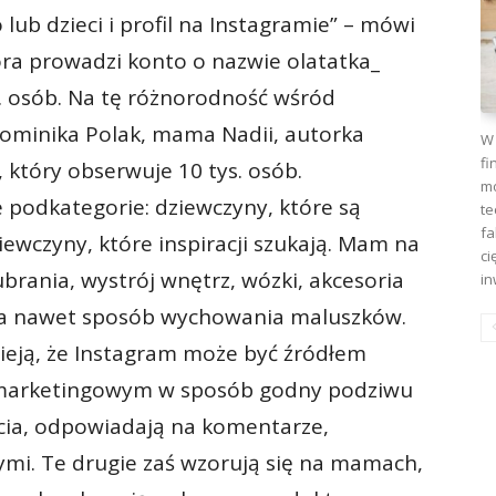
 lub dzieci i profil na Instagramie” – mówi
óra prowadzi konto o nazwie olatatka_
. osób. Na tę różnorodność wśród
ominika Polak, mama Nadii, autorka
W 
fi
 który obserwuje 10 tys. osób.
mo
 podkategorie: dziewczyny, które są
te
fa
iewczyny, które inspiracji szukają. Mam na
ci
ubrania, wystrój wnętrz, wózki, akcesoria
in
, a nawet sposób wychowania maluszków.
ieją, że Instagram może być źródłem
m marketingowym w sposób godny podziwu
ęcia, odpowiadają na komentarze,
ymi. Te drugie zaś wzorują się na mamach,