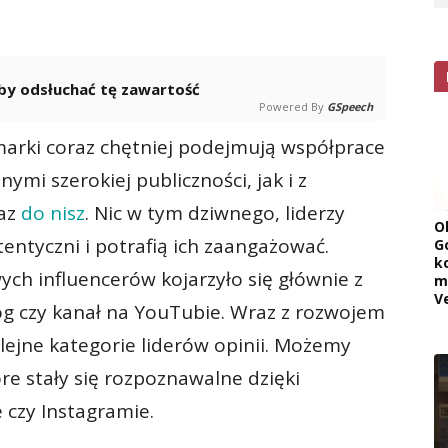
 aby odsłuchać tę zawartość
Powered By
GSpeech
marki coraz chętniej podejmują współprace
ymi szerokiej publiczności, jak i z
kaz
do nisz
. Nic w tym dziwnego, liderzy
O
tentyczni i potrafią ich zaangażować.
G
k
ych influencerów kojarzyło się głównie z
m
V
g czy kanał na YouTubie. Wraz z rozwojem
lejne kategorie liderów opinii. Możemy
re stały się rozpoznawalne dzięki
czy Instagramie.