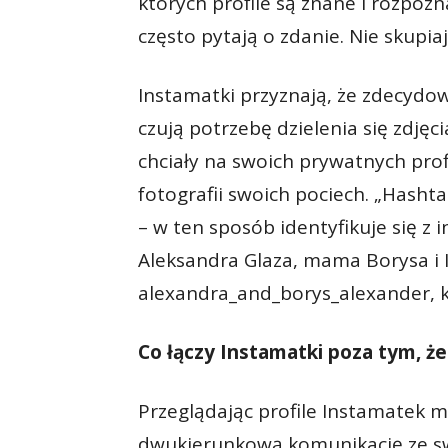
których profile są znane i rozpoz
często pytają o zdanie. Nie skupia
Instamatki przyznają, że zdecydow
czują potrzebę dzielenia się zdjęci
chciały na swoich prywatnych pro
fotografii swoich pociech. „Hash
– w ten sposób identyfikuje się z
Aleksandra Glaza, mama Borysa i I
alexandra_and_borys_alexander, 
Co łączy Instamatki poza tym, że 
Przeglądając profile Instamatek 
dwukierunkową komunikację ze swo