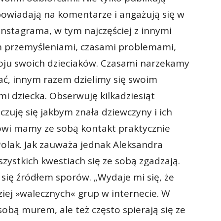
odpowiadają na komentarze i angażują się w
Instagrama, w tym najczęściej z innymi
m przemyśleniami, czasami problemami,
oju swoich dzieciaków. Czasami narzekamy
pać, innym razem dzielimy się swoim
 dziecka. Obserwuję kilkadziesiąt
czuję się jakbym znała dziewczyny i ich
mowi mamy ze sobą kontakt praktycznie
Polak. Jak zauważa jednak Aleksandra
zystkich kwestiach się ze sobą zgadzają.
ą się źródłem sporów. „Wydaje mi się, że
ziej »walecznych« grup w internecie. W
sobą murem, ale też często spierają się ze