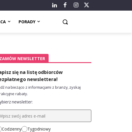
ACA
PORADY
ZAMÓW NEWSLETTER
apisz się na listę odbiorców
ezpłatnego newslettera!
dź na bieżąco z informacjami z branży, zyskaj
rakcyjne rabaty.
bierz newsletter:
Codzienny
Tygodniowy