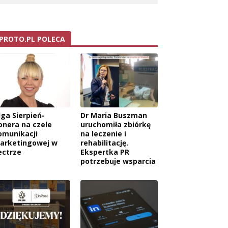
PROTO.PL POLECA
lga Sierpień-
Dr Maria Buszman
onera na czele
uruchomiła zbiórkę
omunikacji
na leczenie i
arketingowej w
rehabilitację.
ectrze
Ekspertka PR
potrzebuje wsparcia