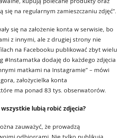
nawalne, kupują polecane produkty oraz
ją się na regularnym zamieszczaniu zdjęć”.
ały się na założenie konta w serwisie, bo
ami z innymi, ale z drugiej strony nie
filach na Facebooku publikować zbyt wielu
tag #Instamatka dodaję do każdego zdjęcia
 innymi matkami na Instagramie” – mówi
gora, założycielka konta
które ma ponad 83 tys. obserwatorów.
wszystkie lubią robić zdjęcia?
można zauważyć, że prowadzą
imi odbiorcami. Nie tylko publikują