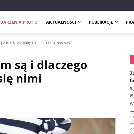
DARZENIA PROTO
AKTUALNOŚCI
PUBLIKACJE
PR
zego marki powinny się nimi zainteresować?
im są i dlaczego
Z
ię nimi
b
Bą
at
Wy