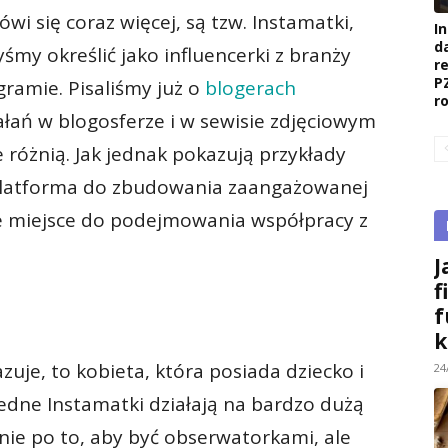
wi się coraz więcej, są tzw. Instamatki,
I
d
yśmy określić jako influencerki z branży
r
P
gramie. Pisaliśmy już o
blogerach
r
iałań w blogosferze i w sewisie zdjęciowym
 różnią. Jak jednak pokazują przykłady
platforma do zbudowania zaangażowanej
e miejsce do podejmowania współpracy z
J
f
f
k
uje, to kobieta, która posiada dziecko i
24
jedne Instamatki działają na bardzo dużą
wnie po to, aby być obserwatorkami, ale