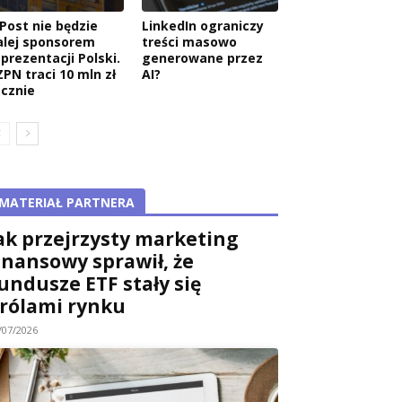
nPost nie będzie
LinkedIn ograniczy
alej sponsorem
treści masowo
eprezentacji Polski.
generowane przez
ZPN traci 10 mln zł
AI?
ocznie
MATERIAŁ PARTNERA
ak przejrzysty marketing
inansowy sprawił, że
undusze ETF stały się
rólami rynku
/07/2026