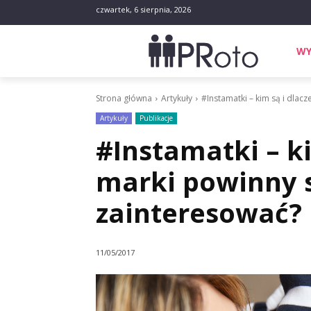
czwartek, 6 sierpnia, 2026
WY
Strona główna
Artykuły
#Instamatki – kim są i dlac
Artykuły
Publikacje
#Instamatki – k
marki powinny s
zainteresować?
11/05/2017