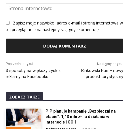
St
Int
Zapisz moje nazwisko, adres e-mail i stronę internetową w
tej przeglądarce na następny raz, gdy skomentuję.
Alternative:
Poprzedni artykuł
Następny artykuł
3 sposoby na większy zysk z
Binkowski Run – nowy
reklamy na Facebooku
produkt turystyczny
ZOBACZ TAKŻE
PIP planuje kampanię „Bezpieczni na
etacie”. 1,13 mln zł na działania w
internecie i OOH
Małgorzata Baran
-
22/07/2026