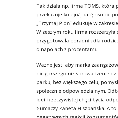
Tak działa np. firma TOMS, która
przekazuje kolejną parę osobie po
„Trzymaj Pion” edukuje w zakresi
W zeszłym roku firma rozszerzyła 
przygotowała poradnik dla rodzic
o napojach z procentami.
Ważne jest, aby marka zaangażowa
nic gorszego niż sprowadzenie dz
parku, bez większego celu, pomys
społecznie odpowiedzialnym. Odbi
idei i rzeczywistej chęci bycia o
tłumaczy Żaneta Hiszpańska. A t
negatywnych reakcji konsumentów 