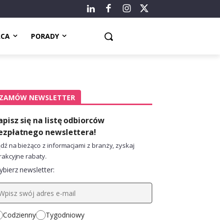
ACA
PORADY
ZAMÓW NEWSLETTER
apisz się na listę odbiorców
ezpłatnego newslettera!
dź na bieżąco z informacjami z branży, zyskaj
rakcyjne rabaty.
bierz newsletter:
Codzienny
Tygodniowy