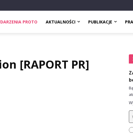
DARZENIA PROTO
AKTUALNOŚCI
PUBLIKACJE
PR
ion [RAPORT PR]
Z
b
Bą
at
Wy