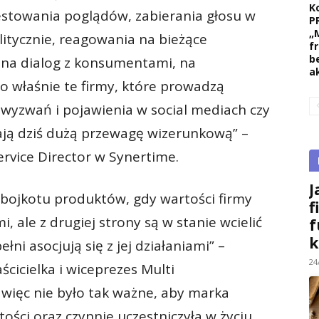
K
estowania poglądów, zabierania głosu w
P
„
itycznie, reagowania na bieżące
f
b
 na dialog z konsumentami, na
a
To właśnie te firmy, które prowadzą
 wyzwań i pojawienia w social mediach czy
ają dziś dużą przewagę wizerunkową” –
rvice Director w Synertime.
J
bojkotu produktów, gdy wartości firmy
f
, ale z drugiej strony są w stanie wcielić
f
k
ni asocjują się z jej działaniami” –
24
cicielka i wiceprezes Multi
więc nie było tak ważne, aby marka
ości oraz czynnie uczestniczyła w życiu