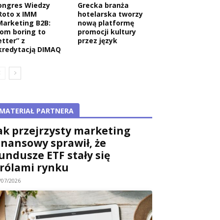
ongres Wiedzy
Grecka branża
Roto x IMM
hotelarska tworzy
Marketing B2B:
nową platformę
rom boring to
promocji kultury
etter” z
przez język
kredytacją DIMAQ
MATERIAŁ PARTNERA
ak przejrzysty marketing
inansowy sprawił, że
undusze ETF stały się
rólami rynku
/07/2026