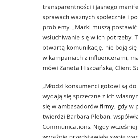
transparentności i jasnego manif
sprawach ważnych społecznie i pol
problemy. „Marki muszą postawić
wsłuchiwanie się w ich potrzeby. 
otwartą komunikację, nie boją się
w kampaniach z influencerami, m
mówi Żaneta Hiszpańska, Client Se
„Młodzi konsumenci gotowi są do 
wydają się sprzeczne z ich własnymi
się w ambasadorów firmy, gdy w peł
twierdzi Barbara Pleban, współwłaś
Communications. Nigdy wcześniej 
wyraźnie przedstawiała swoje wart