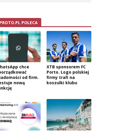
PROTO.PL POLECA
hatsApp chce
XTB sponsorem FC
porządkować
Porto. Logo polskiej
iadomości od firm.
firmy trafi na
estuje nową
koszulki klubu
unkcję