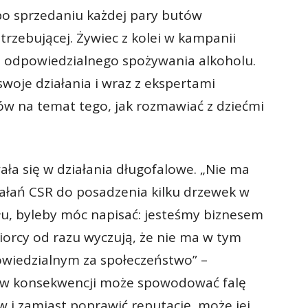
 po sprzedaniu każdej pary butów
trzebującej. Żywiec z kolei w kampanii
e odpowiedzialnego spożywania alkoholu.
swoje działania i wraz z ekspertami
ów na temat tego, jak rozmawiać z dziećmi
ła się w działania długofalowe. „Nie ma
iałań CSR do posadzenia kilku drzewek w
łu, byleby móc napisać: jesteśmy biznesem
orcy od razu wyczują, że nie ma w tym
dpowiedzialnym za społeczeństwo” –
o w konsekwencji może spowodować falę
i zamiast poprawić reputację, może jej