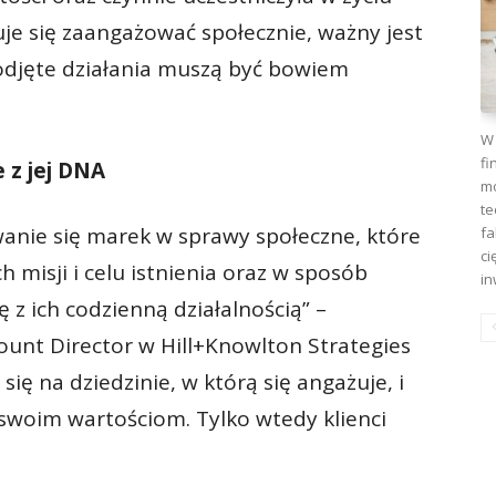
uje się zaangażować społecznie, ważny jest
djęte działania muszą być bowiem
W 
fi
 z jej DNA
mo
te
anie się marek w sprawy społeczne, które
fa
ci
 misji i celu istnienia oraz w sposób
in
 z ich codzienną działalnością” –
unt Director w Hill+Knowlton Strategies
ię na dziedzinie, w którą się angażuje, i
 swoim wartościom. Tylko wtedy klienci