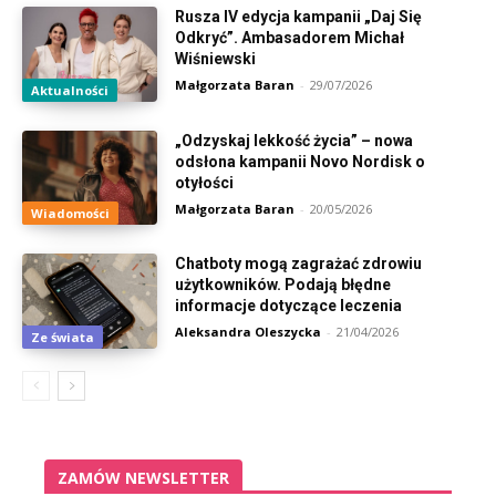
Rusza IV edycja kampanii „Daj Się
Odkryć”. Ambasadorem Michał
Wiśniewski
Małgorzata Baran
-
29/07/2026
Aktualności
„Odzyskaj lekkość życia” – nowa
odsłona kampanii Novo Nordisk o
otyłości
Małgorzata Baran
-
20/05/2026
Wiadomości
Chatboty mogą zagrażać zdrowiu
użytkowników. Podają błędne
informacje dotyczące leczenia
Aleksandra Oleszycka
-
21/04/2026
Ze świata
ZAMÓW NEWSLETTER