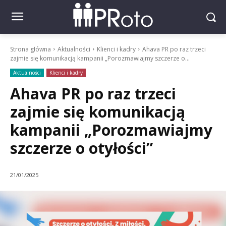
Strona główna
Aktualności
Klienci i kadry
Ahava PR po raz trzeci
zajmie się komunikacją kampanii „Porozmawiajmy szczerze o...
Aktualności
Klienci i kadry
Ahava PR po raz trzeci
zajmie się komunikacją
kampanii „Porozmawiajmy
szczerze o otyłości”
21/01/2025