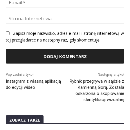
E-
mai
St
Int
Zapisz moje nazwisko, adres e-mail i stronę internetową w
tej przeglądarce na następny raz, gdy skomentuję.
Alternative:
Poprzedni artykuł
Następny artykuł
Instagram z własną aplikacją
Rybnik przegrywa w sądzie z
do edycji wideo
Kamienną Gorą. Została
oskarżona o skopiowanie
identyfikacji wizualnej
ZOBACZ TAKŻE