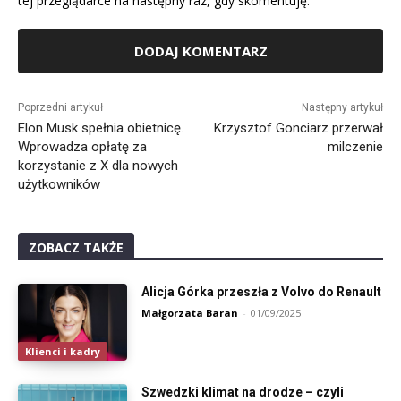
tej przeglądarce na następny raz, gdy skomentuję.
Alternative:
Poprzedni artykuł
Następny artykuł
Elon Musk spełnia obietnicę.
Krzysztof Gonciarz przerwał
Wprowadza opłatę za
milczenie
korzystanie z X dla nowych
użytkowników
ZOBACZ TAKŻE
Alicja Górka przeszła z Volvo do Renault
Małgorzata Baran
-
01/09/2025
Klienci i kadry
Szwedzki klimat na drodze – czyli