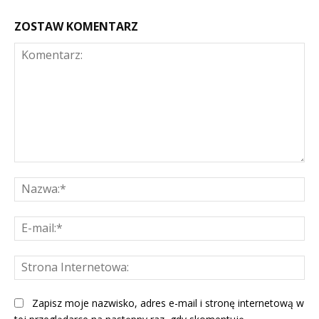
ZOSTAW KOMENTARZ
Komentarz:
Na
E-
mai
St
Int
Zapisz moje nazwisko, adres e-mail i stronę internetową w