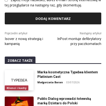
tej przeglądarce na następny raz, gdy skomentuję.
Alternative:
Poprzedni artykuł
Następny artykuł
Isover z nową strategią i
InPost montuje defibrylatory
kampanią
przy paczkomatach
ZOBACZ TAKŻE
Marka kosmetyczna Typebea klientem
Platinium Cast
Małgorzata Baran
-
03/07/2026
Klienci i kadry
Public Dialog wprowadzi łotewską
markę Dzintars do Polski