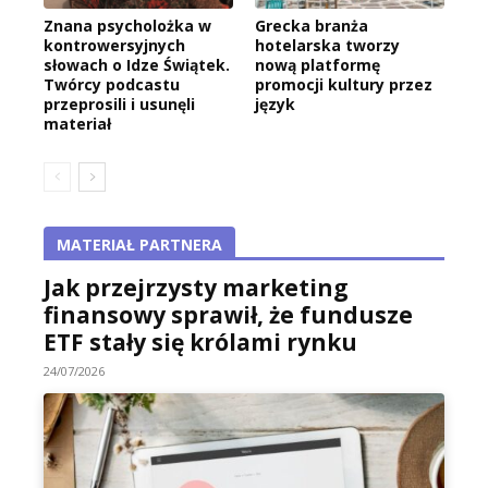
Znana psycholożka w
Grecka branża
kontrowersyjnych
hotelarska tworzy
słowach o Idze Świątek.
nową platformę
Twórcy podcastu
promocji kultury przez
przeprosili i usunęli
język
materiał
MATERIAŁ PARTNERA
Jak przejrzysty marketing
finansowy sprawił, że fundusze
ETF stały się królami rynku
24/07/2026