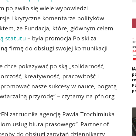
ym pojawiło się wiele wypowiedzi
rsje i krytyczne komentarze polityków
ktem, że Fundacja, której głównym celem
ą statutu
– była promocja Polski za
ną firmę do obsługi swojej komunikacji.
że chce pokazywać polską „solidarność,
I
p
iorczość, kreatywność, pracowitość i
r
 „promować nasze sukcesy w nauce, bogatą
P
p
owtarzalną przyrodę” – czytamy na pfn.org.
PFN zatrudniła agencję Pawła Trochimiuka
ziom usług biura prasowego”. Partner of
soby do obsługi zapytań dziennikarzy,