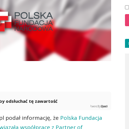
 aby odsłuchać tę zawartość
Powered By
GSpeech
pl podał informację, że
Polska Fundacja
iązała współpracę z Partner of