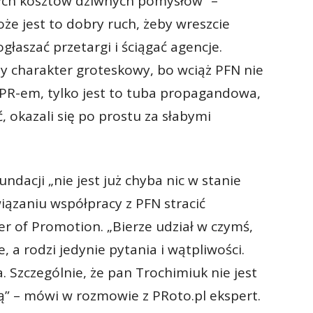
ych kosztów dziwnych pomysłów” –
oże jest to dobry ruch, żeby wreszcie
głaszać przetargi i ściągać agencje.
y charakter groteskowy, bo wciąż PFN nie
PR-em, tylko jest to tuba propagandowa,
ąć, okazali się po prostu za słabymi
undacji „nie jest już chyba nic w stanie
wiązaniu współpracy z PFN stracić
 of Promotion. „Bierze udział w czymś,
, a rodzi jedynie pytania i wątpliwości.
 Szczególnie, że pan Trochimiuk nie jest
ą” – mówi w rozmowie z PRoto.pl ekspert.