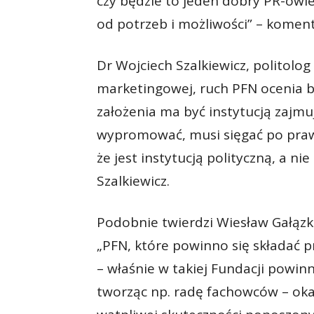
czy będzie to jeden dobry PR-owie
od potrzeb i możliwości” – koment
Dr Wojciech Szalkiewicz, politolog 
marketingowej, ruch PFN ocenia ba
założenia ma być instytucją zajmuj
wypromować, musi sięgać po praw
że jest instytucją polityczną, a n
Szalkiewicz.
Podobnie twierdzi Wiesław Gałązka
„PFN, które powinno się składać 
– właśnie w takiej Fundacji powinn
tworząc np. radę fachowców – oka