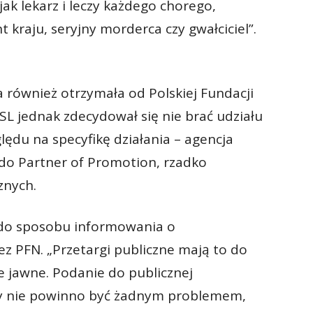
jak lekarz i leczy każdego chorego,
t kraju, seryjny morderca czy gwałciciel”.
a również otrzymała od Polskiej Fundacji
L jednak zdecydował się nie brać udziału
ędu na specyfikę działania – agencja
do Partner of Promotion, rzadko
znych.
 do sposobu informowania o
z PFN. „Przetargi publiczne mają to do
ie jawne. Podanie do publicznej
cy nie powinno być żadnym problemem,