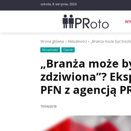
sobota, 8 sierpnia, 2026
WY
Strona główna
Aktualności
„Branża może być trochę
Aktualności
Opinie
„Branża może b
zdziwiona”? Eks
PFN z agencją P
19/04/2018