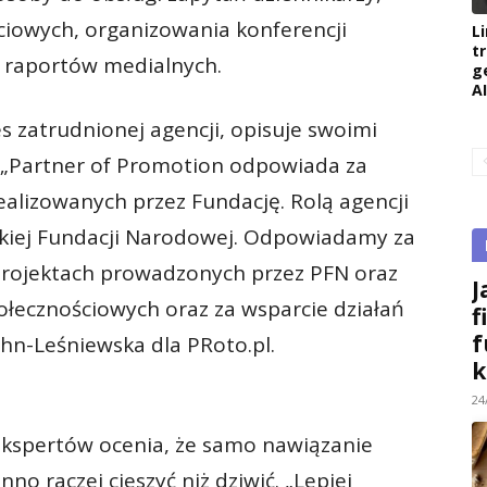
iowych, organizowania konferencji
L
t
 raportów medialnych.
g
AI
 zatrudnionej agencji, opisuje swoimi
 „Partner of Promotion odpowiada za
ealizowanych przez Fundację. Rolą agencji
skiej Fundacji Narodowej. Odpowiadamy za
rojektach prowadzonych przez PFN oraz
J
ołecznościowych oraz za wsparcie działań
f
f
hn-Leśniewska dla PRoto.pl.
k
24
ekspertów ocenia, że samo nawiązanie
o raczej cieszyć niż dziwić. „Lepiej