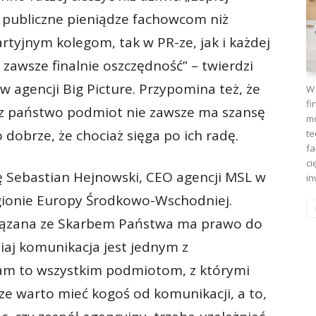
 publiczne pieniądze fachowcom niż
yjnym kolegom, tak w PR-ze, jak i każdej
 zawsze finalnie oszczędność” – twierdzi
 agencji Big Picture. Przypomina też, że
W 
fi
zez państwo podmiot nie zawsze ma szansę
mo
o dobrze, że chociaż sięga po ich radę.
te
fa
ci
Sebastian Hejnowski, CEO agencji MSL w
in
egionie Europy Środkowo-Wschodniej.
związana ze Skarbem Państwa ma prawo do
siaj komunikacja jest jednym z
am to wszystkim podmiotom, z którymi
e warto mieć kogoś od komunikacji, a to,