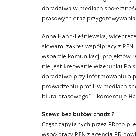
doradztwa w mediach społecznośc
prasowych oraz przygotowywania
Anna Hahn-Leśniewska, wiceprezes
słowami zakres współpracy z PFN.
wsparcie komunikacji projektów r
nie jest kreowanie wizerunku Pol
doradztwo przy informowaniu o p
prowadzeniu profili w mediach sp
biura prasowego” – komentuje Ha
Szewc bez butów chodzi?
Część zapytanych przez PRoto.pl 
współpracy PFN z agencją PR powinn