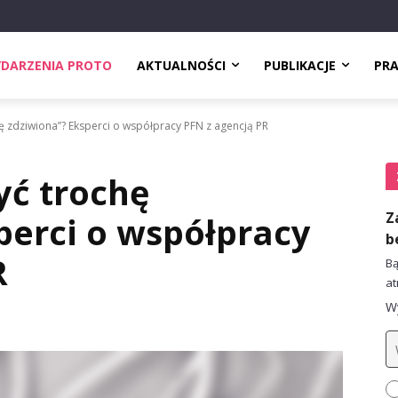
DARZENIA PROTO
AKTUALNOŚCI
PUBLIKACJE
PR
 zdziwiona”? Eksperci o współpracy PFN z agencją PR
yć trochę
Z
perci o współpracy
b
R
Bą
at
Wy