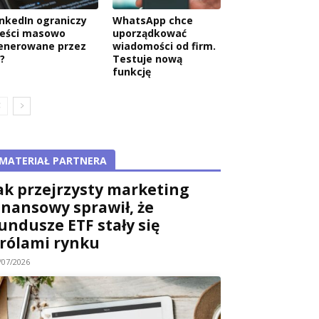
inkedIn ograniczy
WhatsApp chce
reści masowo
uporządkować
enerowane przez
wiadomości od firm.
?
Testuje nową
funkcję
MATERIAŁ PARTNERA
ak przejrzysty marketing
inansowy sprawił, że
undusze ETF stały się
rólami rynku
/07/2026