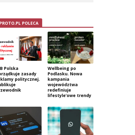
PROTO.PL POLECA
AB Polska
Wellbeing po
orządkuje zasady
Podlasku. Nowa
eklamy politycznej.
kampania
ublikuje
województwa
rzewodnik
redefiniuje
lifestyle’owe trendy