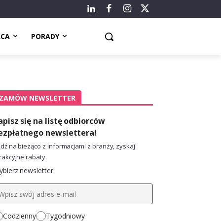
ACA
PORADY
ZAMÓW NEWSLETTER
apisz się na listę odbiorców
ezpłatnego newslettera!
dź na bieżąco z informacjami z branży, zyskaj
rakcyjne rabaty.
bierz newsletter:
Codzienny
Tygodniowy