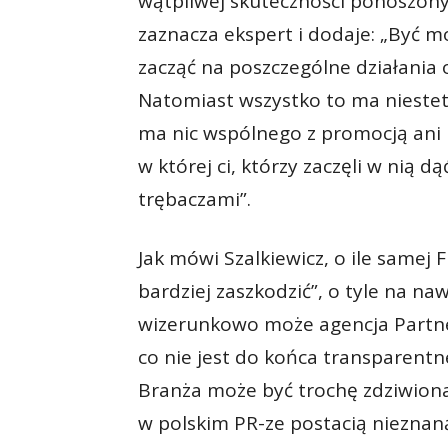
wątpliwej skuteczności ponoszon
zaznacza ekspert i dodaje: „Być m
zacząć na poszczególne działania o
Natomiast wszystko to ma niestet
ma nic wspólnego z promocją ani 
w której ci, którzy zaczęli w nią d
trębaczami”.
Jak mówi Szalkiewicz, o ile samej F
bardziej zaszkodzić”, o tyle na na
wizerunkowo może agencja Partner
co nie jest do końca transparentne
Branża może być trochę zdziwiona.
w polskim PR-ze postacią nieznan