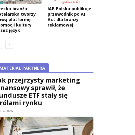
recka branża
IAB Polska publikuje
otelarska tworzy
przewodnik po AI
ową platformę
Act dla branży
romocji kultury
reklamowej
rzez język
MATERIAŁ PARTNERA
ak przejrzysty marketing
inansowy sprawił, że
undusze ETF stały się
rólami rynku
/07/2026