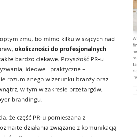
optymizmu, bo mimo kilku wiszących nad
W 
fi
praw,
okoliczności do profesjonalnych
mo
te
 także bardzo ciekawe. Przyszłość PR-u
fa
yzwania, ideowe i praktyczne –
ci
in
ie rozumianego wizerunku branży oraz
nątrz, w tym w zakresie przetargów,
loyer brandingu.
da, że część PR-u pomieszana z
ozmaite działania związane z komunikacją