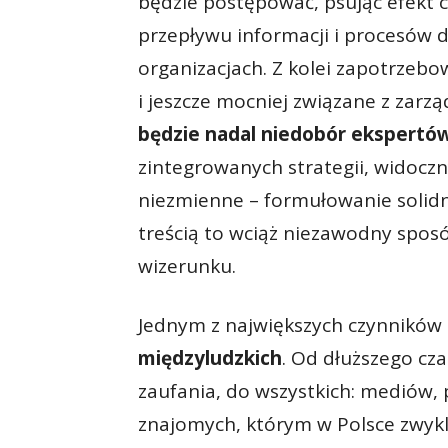
będzie postępować, psując efekt 
przepływu informacji i procesów 
organizacjach. Z kolei zapotrzebo
i jeszcze mocniej związane z zarz
będzie nadal niedobór ekspertó
zintegrowanych strategii, widoczny
niezmienne – formułowanie solidnej
treścią to wciąż niezawodny spo
wizerunku.
Jednym z największych czynników
międzyludzkich
. Od dłuższego cz
zaufania, do wszystkich: mediów, 
znajomych, którym w Polsce zwykl