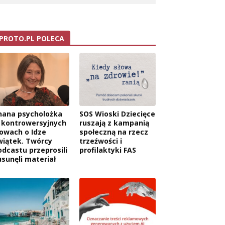
PROTO.PL POLECA
nana psycholożka
SOS Wioski Dziecięce
 kontrowersyjnych
ruszają z kampanią
łowach o Idze
społeczną na rzecz
wiątek. Twórcy
trzeźwości i
odcastu przeprosili
profilaktyki FAS
usunęli materiał