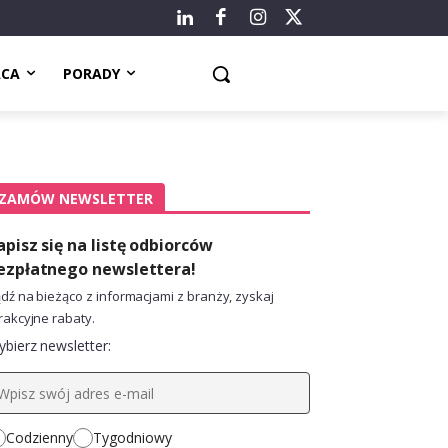
ACA
PORADY
ZAMÓW NEWSLETTER
apisz się na listę odbiorców
ezpłatnego newslettera!
dź na bieżąco z informacjami z branży, zyskaj
rakcyjne rabaty.
bierz newsletter:
Codzienny
Tygodniowy