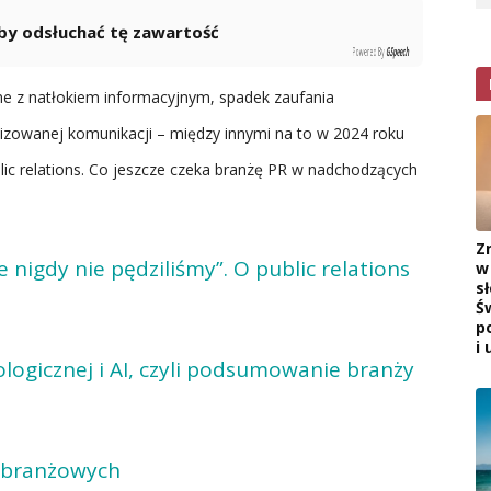
 aby odsłuchać tę zawartość
Powered By
GSpeech
ane z natłokiem informacyjnym, spadek zaufania
lizowanej komunikacji – między innymi na to w 2024 roku
lic relations. Co jeszcze czeka branżę PR w nadchodzących
Z
e nigdy nie pędziliśmy”. O public relations
w
s
Ś
p
i 
logicznej i AI, czyli podsumowanie branży
i branżowych