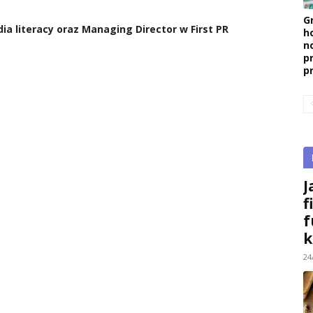
G
ia literacy oraz Managing Director w First PR
h
n
p
p
J
f
f
k
24