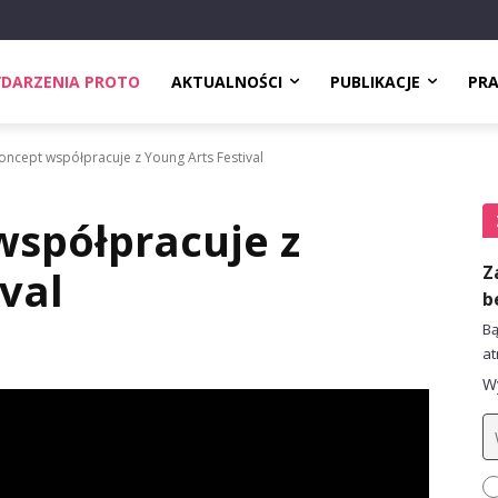
DARZENIA PROTO
AKTUALNOŚCI
PUBLIKACJE
PR
oncept współpracuje z Young Arts Festival
współpracuje z
Z
val
b
Bą
at
Wy