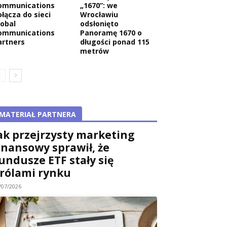
ommunications
„1670”: we
ołącza do sieci
Wrocławiu
lobal
odsłonięto
ommunications
Panoramę 1670 o
artners
długości ponad 115
metrów
MATERIAŁ PARTNERA
ak przejrzysty marketing
inansowy sprawił, że
undusze ETF stały się
rólami rynku
/07/2026