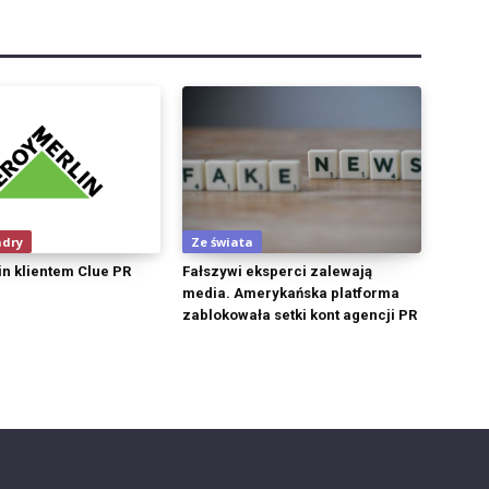
adry
Ze świata
in klientem Clue PR
Fałszywi eksperci zalewają
media. Amerykańska platforma
zablokowała setki kont agencji PR