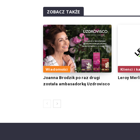
ZOBACZ TAKŻE
Wiadomości
Klienci i k
Joanna Brodzik po raz drugi
Leroy Merl
została ambasadorką Uzdrovisco