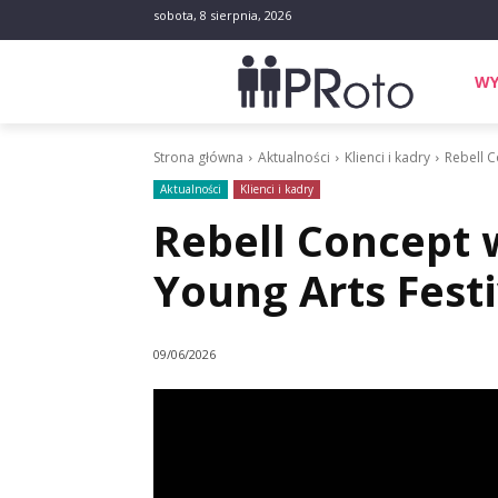
sobota, 8 sierpnia, 2026
WY
Strona główna
Aktualności
Klienci i kadry
Rebell C
Aktualności
Klienci i kadry
Rebell Concept 
Young Arts Festi
09/06/2026