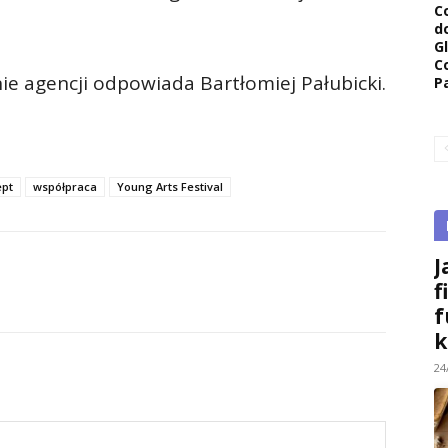
C
d
G
C
ie agencji odpowiada Bartłomiej Pałubicki.
P
ept
współpraca
Young Arts Festival
J
f
f
k
24