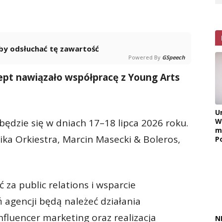
 aby odsłuchać tę zawartość
Powered By
GSpeech
ept nawiązało współpracę z Young Arts
U
ędzie się w dniach 17–18 lipca 2026 roku.
W
m
ika Orkiestra, Marcin Masecki & Boleros,
P
za public relations i wsparcie
 agencji będą należeć działania
nfluencer marketing oraz realizacja
N