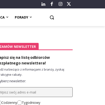
ACA
PORADY
ZAMÓW NEWSLETTER
apisz się na listę odbiorców
ezpłatnego newslettera!
dź na bieżąco z informacjami z branży, zyskaj
rakcyjne rabaty.
bierz newsletter:
Codzienny
Tygodniowy