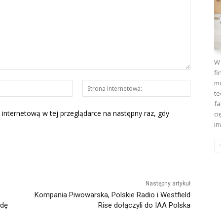
W 
fi
mo
E-
Strona
te
mail:*
Interneto
fa
 internetową w tej przeglądarce na następny raz, gdy
ci
in
Następny artykuł
Kompania Piwowarska, Polskie Radio i Westfield
odę
Rise dołączyli do IAA Polska