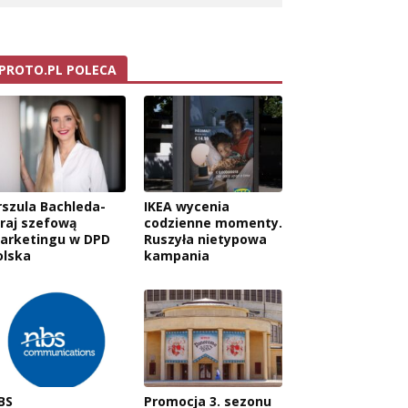
PROTO.PL POLECA
rszula Bachleda-
IKEA wycenia
raj szefową
codzienne momenty.
arketingu w DPD
Ruszyła nietypowa
olska
kampania
BS
Promocja 3. sezonu