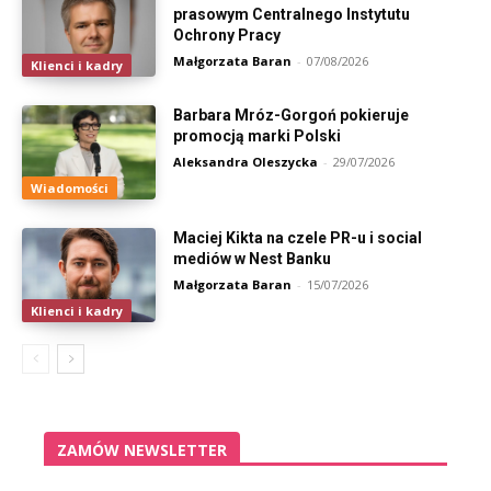
prasowym Centralnego Instytutu
Ochrony Pracy
Małgorzata Baran
-
07/08/2026
Klienci i kadry
Barbara Mróz-Gorgoń pokieruje
promocją marki Polski
Aleksandra Oleszycka
-
29/07/2026
Wiadomości
Maciej Kikta na czele PR-u i social
mediów w Nest Banku
Małgorzata Baran
-
15/07/2026
Klienci i kadry
ZAMÓW NEWSLETTER