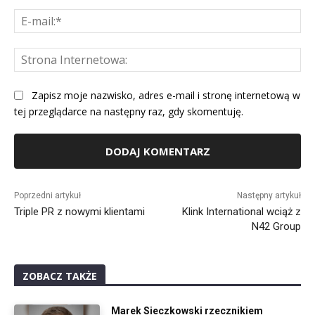
E-
mai
St
Int
Zapisz moje nazwisko, adres e-mail i stronę internetową w
tej przeglądarce na następny raz, gdy skomentuję.
Alternative:
Poprzedni artykuł
Następny artykuł
Triple PR z nowymi klientami
Klink International wciąż z
N42 Group
ZOBACZ TAKŻE
Marek Sieczkowski rzecznikiem