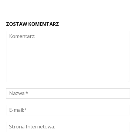
ZOSTAW KOMENTARZ
Komentarz:
Na
E-
mai
St
Int