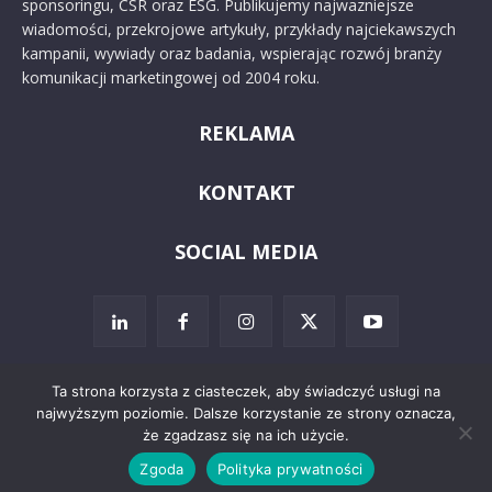
sponsoringu, CSR oraz ESG. Publikujemy najważniejsze
wiadomości, przekrojowe artykuły, przykłady najciekawszych
kampanii, wywiady oraz badania, wspierając rozwój branży
komunikacji marketingowej od 2004 roku.
REKLAMA
KONTAKT
SOCIAL MEDIA
Ta strona korzysta z ciasteczek, aby świadczyć usługi na
najwyższym poziomie. Dalsze korzystanie ze strony oznacza,
© 2024 PRoto.pl
że zgadzasz się na ich użycie.
Zgoda
Polityka prywatności
Kontakt
O nas
Reklama
Zastrzeżenia prawne