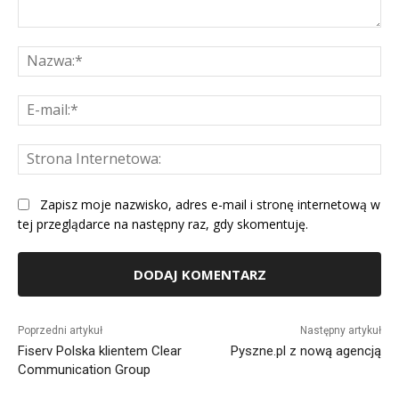
Komentarz:
Na
E-
mai
St
Int
Zapisz moje nazwisko, adres e-mail i stronę internetową w
tej przeglądarce na następny raz, gdy skomentuję.
Alternative:
Poprzedni artykuł
Następny artykuł
Fiserv Polska klientem Clear
Pyszne.pl z nową agencją
Communication Group