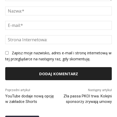
Komentarz:
Na
E-
mai
St
Int
Zapisz moje nazwisko, adres e-mail i stronę internetową w
tej przeglądarce na następny raz, gdy skomentuję.
Alternative:
Poprzedni artykuł
Następny artykuł
YouTube dodaje nową opcję
Zła passa PKOI trwa. Kolejni
w zakładce Shorts
sponsorzy zrywają umowy