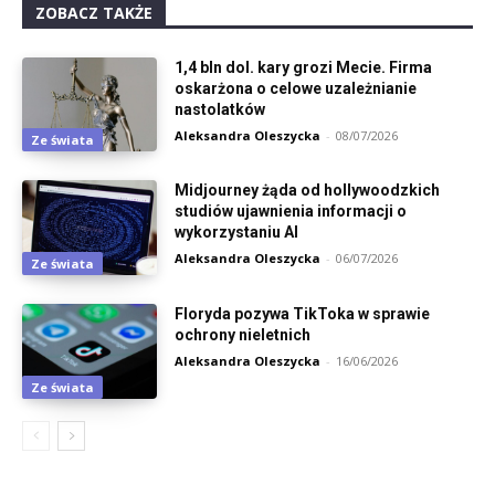
ZOBACZ TAKŻE
1,4 bln dol. kary grozi Mecie. Firma
oskarżona o celowe uzależnianie
nastolatków
Aleksandra Oleszycka
-
08/07/2026
Ze świata
Midjourney żąda od hollywoodzkich
studiów ujawnienia informacji o
wykorzystaniu AI
Aleksandra Oleszycka
-
06/07/2026
Ze świata
Floryda pozywa TikToka w sprawie
ochrony nieletnich
Aleksandra Oleszycka
-
16/06/2026
Ze świata