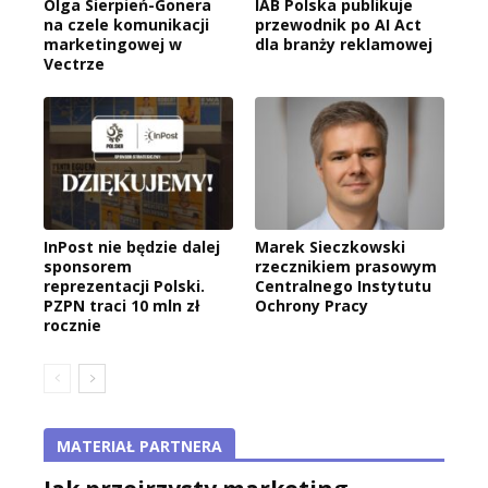
Olga Sierpień-Gonera
IAB Polska publikuje
na czele komunikacji
przewodnik po AI Act
marketingowej w
dla branży reklamowej
Vectrze
InPost nie będzie dalej
Marek Sieczkowski
sponsorem
rzecznikiem prasowym
reprezentacji Polski.
Centralnego Instytutu
PZPN traci 10 mln zł
Ochrony Pracy
rocznie
MATERIAŁ PARTNERA