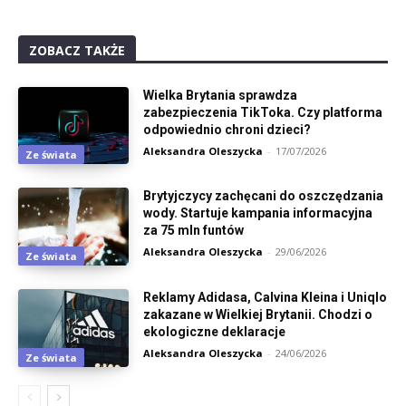
ZOBACZ TAKŻE
Wielka Brytania sprawdza
zabezpieczenia TikToka. Czy platforma
odpowiednio chroni dzieci?
Aleksandra Oleszycka
-
17/07/2026
Ze świata
Brytyjczycy zachęcani do oszczędzania
wody. Startuje kampania informacyjna
za 75 mln funtów
Aleksandra Oleszycka
-
29/06/2026
Ze świata
Reklamy Adidasa, Calvina Kleina i Uniqlo
zakazane w Wielkiej Brytanii. Chodzi o
ekologiczne deklaracje
Aleksandra Oleszycka
-
24/06/2026
Ze świata