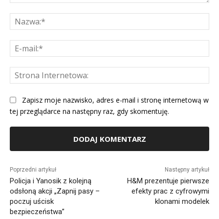
Komentarz:
Na
E-
mai
St
Int
Zapisz moje nazwisko, adres e-mail i stronę internetową w
tej przeglądarce na następny raz, gdy skomentuję.
Alternative:
Poprzedni artykuł
Następny artykuł
Policja i Yanosik z kolejną
H&M prezentuje pierwsze
odsłoną akcji „Zapnij pasy –
efekty prac z cyfrowymi
poczuj uścisk
klonami modelek
bezpieczeństwa”