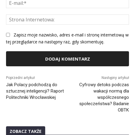
E-
mai
St
Int
Zapisz moje nazwisko, adres e-mail i stronę internetową w
tej przeglądarce na następny raz, gdy skomentuję.
Alternative:
Poprzedni artykuł
Następny artykuł
Jak Polacy podchodzą do
Cyfrowy detoks podczas
sztucznej inteligencji? Raport
wakacji normą dla
Politechniki Wrocławskiej
współczesnego
społeczeństwa? Badanie
OBTK
ZOBACZ TAKŻE