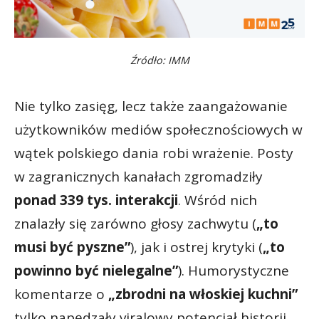
Źródło: IMM
Nie tylko zasięg, lecz także zaangażowanie
użytkowników mediów społecznościowych w
wątek polskiego dania robi wrażenie. Posty
w zagranicznych kanałach zgromadziły
ponad 339 tys. interakcji
. Wśród nich
znalazły się zarówno głosy zachwytu (
„to
musi być pyszne”
), jak i ostrej krytyki (
„to
powinno być nielegalne”
). Humorystyczne
komentarze o
„zbrodni na włoskiej kuchni”
tylko napędzały viralowy potencjał historii.