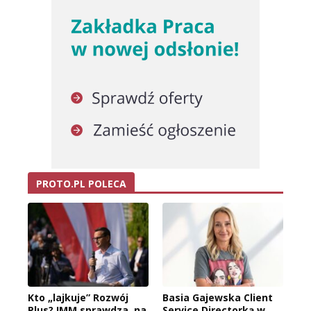
PROTO.PL POLECA
Kto „lajkuje” Rozwój
Basia Gajewska Client
Plus? IMM sprawdza, na
Service Directorką w