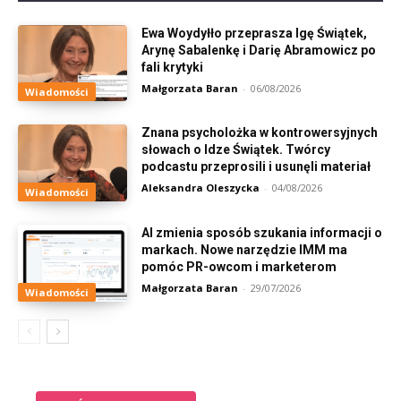
Ewa Woydyłło przeprasza Igę Świątek,
Arynę Sabalenkę i Darię Abramowicz po
fali krytyki
Małgorzata Baran
-
06/08/2026
Wiadomości
Znana psycholożka w kontrowersyjnych
słowach o Idze Świątek. Twórcy
podcastu przeprosili i usunęli materiał
Aleksandra Oleszycka
-
04/08/2026
Wiadomości
AI zmienia sposób szukania informacji o
markach. Nowe narzędzie IMM ma
pomóc PR-owcom i marketerom
Małgorzata Baran
-
29/07/2026
Wiadomości