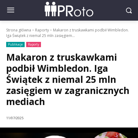
Strona główna
Raporty
Makaron z truskawkami podbił Wimbledon.
Iga Świątek z niemal 25 mln zasięgiem...
Publikacje
Raporty
Makaron z truskawkami
podbił Wimbledon. Iga
Świątek z niemal 25 mln
zasięgiem w zagranicznych
mediach
11/07/2025