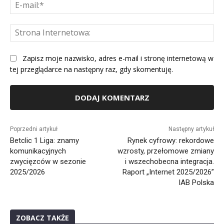
E-
mai
St
Int
Zapisz moje nazwisko, adres e-mail i stronę internetową w
tej przeglądarce na następny raz, gdy skomentuję.
Alternative:
Poprzedni artykuł
Następny artykuł
Betclic 1 Liga: znamy
Rynek cyfrowy: rekordowe
komunikacyjnych
wzrosty, przełomowe zmiany
zwycięzców w sezonie
i wszechobecna integracja.
2025/2026
Raport „Internet 2025/2026”
IAB Polska
ZOBACZ TAKŻE