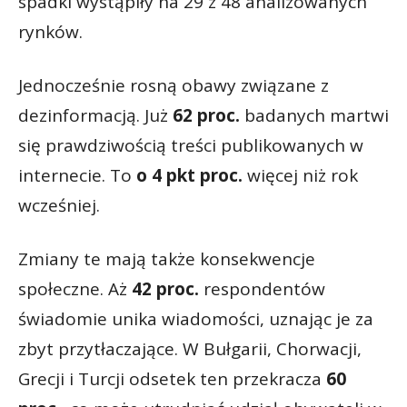
spadki wystąpiły na 29 z 48 analizowanych
rynków.
Jednocześnie rosną obawy związane z
dezinformacją. Już
62 proc.
badanych martwi
się prawdziwością treści publikowanych w
internecie. To
o
4 pkt proc.
więcej niż rok
wcześniej.
Zmiany te mają także konsekwencje
społeczne. Aż
42 proc.
respondentów
świadomie unika wiadomości, uznając je za
zbyt przytłaczające. W Bułgarii, Chorwacji,
Grecji i Turcji odsetek ten przekracza
60