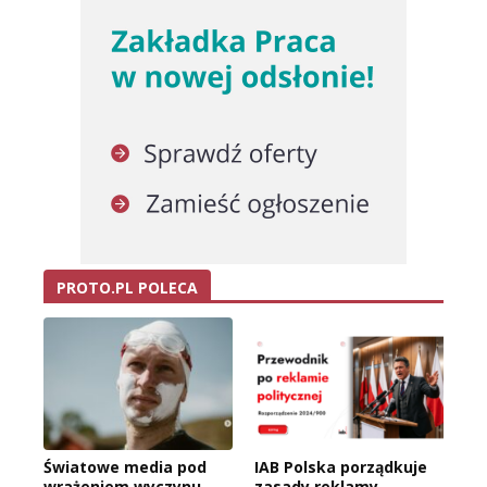
PROTO.PL POLECA
Światowe media pod
IAB Polska porządkuje
wrażeniem wyczynu
zasady reklamy