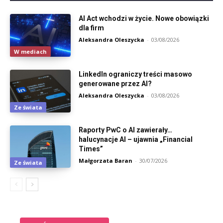
AI Act wchodzi w życie. Nowe obowiązki
dla firm
Aleksandra Oleszycka
-
03/08/2026
W mediach
LinkedIn ograniczy treści masowo
generowane przez AI?
Aleksandra Oleszycka
-
03/08/2026
Ze świata
Raporty PwC o AI zawierały…
halucynacje AI – ujawnia „Financial
Times”
Małgorzata Baran
-
30/07/2026
Ze świata