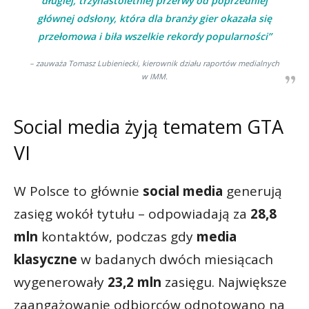
długiej, trzynastoletniej przerwy od poprzedniej
głównej odsłony, która dla branży gier okazała się
przełomowa i biła wszelkie rekordy popularności”
– zauważa Tomasz Lubieniecki, kierownik działu raportów medialnych
w IMM.
Social media żyją tematem GTA
VI
W Polsce to głównie
social media
generują
zasięg wokół tytułu – odpowiadają za
28,8
mln
kontaktów, podczas gdy
media
klasyczne
w badanych dwóch miesiącach
wygenerowały
23,2 mln
zasięgu. Największe
zaangażowanie odbiorców odnotowano na