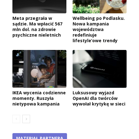
Meta przegrała w
Wellbeing po Podlasku.
sądzie. Ma wpłacić 567
Nowa kampania
mln dol. na zdrowie
województwa
psychiczne nieletnich
redefiniuje
lifestyle’owe trendy
IKEA wycenia codzienne
Luksusowy wyjazd
momenty. Ruszyła
OpenAI dla twórców
nietypowa kampania
wywołał krytykę w sieci
MATERIAŁ PARTNERA