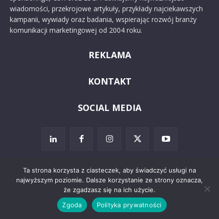
wiadomości, przekrojowe artykuły, przykłady najciekawszych
kampanii, wywiady oraz badania, wspierając rozwój branży
komunikacji marketingowej od 2004 roku.
REKLAMA
KONTAKT
SOCIAL MEDIA
Ta strona korzysta z ciasteczek, aby świadczyć usługi na
najwyższym poziomie. Dalsze korzystanie ze strony oznacza,
© 2024 PRoto.pl
że zgadzasz się na ich użycie.
Zgoda
Polityka prywatności
Kontakt
O nas
Reklama
Zastrzeżenia prawne