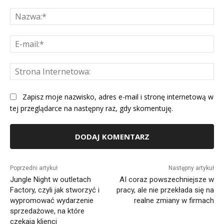
Komentarz:
Na
E-
mai
St
Int
Zapisz moje nazwisko, adres e-mail i stronę internetową w
tej przeglądarce na następny raz, gdy skomentuję.
Alternative:
Poprzedni artykuł
Następny artykuł
Jungle Night w outletach
AI coraz powszechniejsze w
Factory, czyli jak stworzyć i
pracy, ale nie przekłada się na
wypromować wydarzenie
realne zmiany w firmach
sprzedażowe, na które
czekają klienci