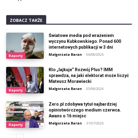
ZOBACZ TAKŻE
Światowe media pod wrażeniem
wyczynu Kubkowskiego. Ponad 600
internetowych publikacji w 3 dni
Małgorzata Baran
-
06/08/2026
Raporty
Kto „lajkuje” Rozwój Plus? IMM
sprawdza, na jaki elektorat może liczyć
Mateusz Morawiecki
Małgorzata Baran
-
05/08/2026
Raporty
Zero.pl zdobywa tytuł najbardziej
opiniotwórczego medium czerwca.
Awans o 16 miejsc
Małgorzata Baran
-
31/07/2026
Raporty