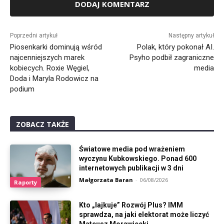
Alternative:
Poprzedni artykuł
Następny artykuł
Piosenkarki dominują wśród
Polak, który pokonał AI.
najcenniejszych marek
Psyho podbił zagraniczne
kobiecych. Roxie Węgiel,
media
Doda i Maryla Rodowicz na
podium
ZOBACZ TAKŻE
Światowe media pod wrażeniem
wyczynu Kubkowskiego. Ponad 600
internetowych publikacji w 3 dni
Małgorzata Baran
-
06/08/2026
Raporty
Kto „lajkuje” Rozwój Plus? IMM
sprawdza, na jaki elektorat może liczyć
Mateusz Morawiecki