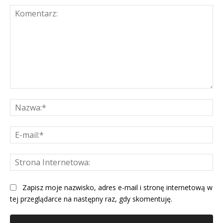
Komentarz:
Na
E-
mai
St
Int
Zapisz moje nazwisko, adres e-mail i stronę internetową w
tej przeglądarce na następny raz, gdy skomentuję.