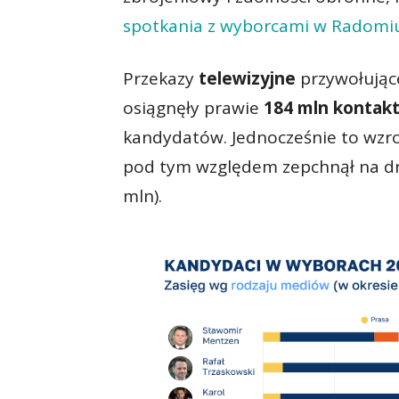
spotkania z wyborcami w Radomi
Przekazy
telewizyjne
przywołujące
osiągnęły prawie
184 mln kontak
kandydatów. Jednocześnie to wzro
pod tym względem zepchnął na dr
mln).