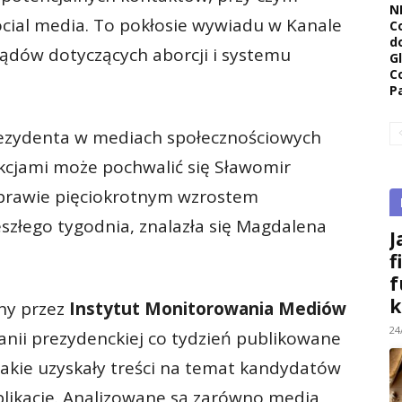
N
ocial media. To pokłosie wywiadu w Kanale
C
d
ądów dotyczących aborcji i systemu
G
C
P
ezydenta w mediach społecznościowych
akcjami może pochwalić się Sławomir
 prawie pięciokrotnym wzrostem
złego tygodnia, znalazła się Magdalena
J
f
f
k
ny przez
Instytut Monitorowania Mediów
24
anii prezydenckiej co tydzień publikowane
akie uzyskały treści na temat kandydatów
likacje. Analizowane są zarówno media