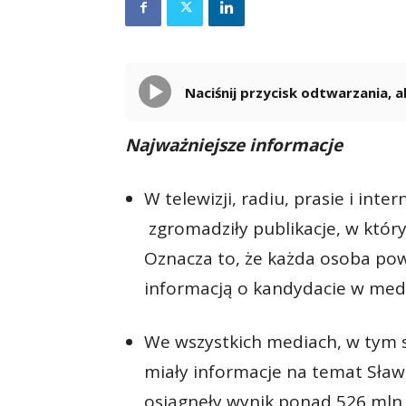
Naciśnij przycisk odtwarzania,
Najważniejsze informacje
W telewizji, radiu, prasie i int
zgromadziły publikacje, w któr
Oznacza to, że każda osoba pow
informacją o kandydacie w med
We wszystkich mediach, w tym s
miały informacje na temat Sła
osiągnęły wynik ponad 526 mln