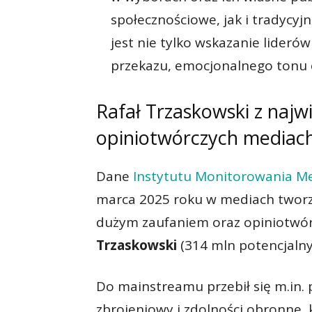
społecznościowe, jak i tradycyjn
jest nie tylko wskazanie liderów
przekazu, emocjonalnego tonu o
Rafał Trzaskowski z naj
opiniotwórczych mediac
Dane
Instytutu Monitorowania M
marca 2025 roku w mediach tworzo
dużym zaufaniem oraz opiniotwór
Trzaskowski
(314 mln potencjaln
Do mainstreamu przebił się m.in. 
zbrojeniowy i zdolności obronne,