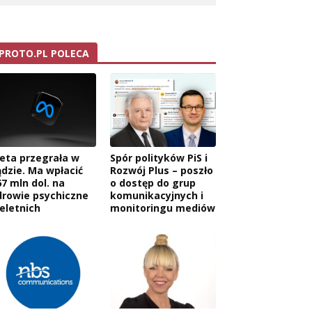
PROTO.PL POLECA
eta przegrała w
Spór polityków PiS i
ądzie. Ma wpłacić
Rozwój Plus – poszło
67 mln dol. na
o dostęp do grup
drowie psychiczne
komunikacyjnych i
ieletnich
monitoringu mediów