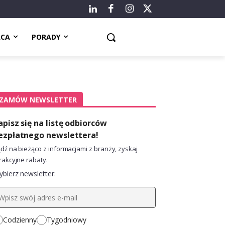
ACA
PORADY
ZAMÓW NEWSLETTER
apisz się na listę odbiorców
ezpłatnego newslettera!
dź na bieżąco z informacjami z branży, zyskaj
rakcyjne rabaty.
bierz newsletter:
Codzienny
Tygodniowy