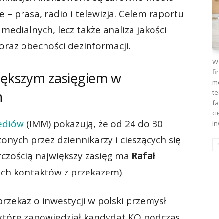
e – prasa, radio i telewizja. Celem raportu
 medialnych, lecz także analiza jakości
raz obecności dezinformacji.
W 
fi
większym zasięgiem w
mo
h
te
fa
ci
ediów
(IMM) pokazują, że od 24 do 30
in
nych przez dziennikarzy i cieszących się
czością największy zasięg ma
Rafał
ych kontaktów z przekazem).
przekaz o inwestycji w polski przemysł
 które zapowiedział kandydat KO podczas