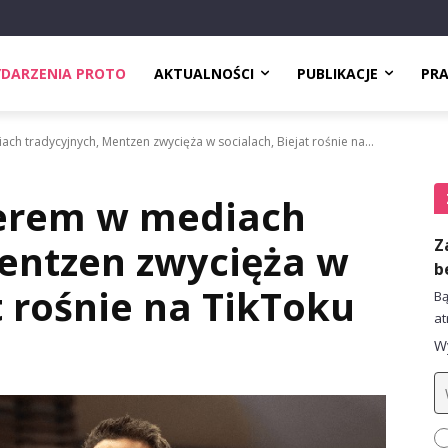
DARZENIA PROTO
AKTUALNOŚCI
PUBLIKACJE
PR
ch tradycyjnych, Mentzen zwycięża w socialach, Biejat rośnie na...
derem w mediach
Z
entzen zwycięża w
b
t rośnie na TikToku
Bą
at
Wy