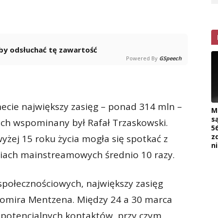
 aby odsłuchać tę zawartość
Powered By
GSpeech
ernecie największy zasięg – ponad 314 mln –
M
s
ych wspominany był Rafał Trzaskowski.
5
z
yżej 15 roku życia mogła się spotkać z
n
iach mainstreamowych średnio 10 razy.
połecznościowych, największy zasięg
womira Mentzena. Między 24 a 30 marca
 potencjalnych kontaktów, przy czym