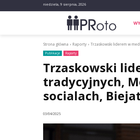
niedziela, 9 sierpnia, 2026
WY
Strona główna
Raporty
Trzaskowski liderem w media
Publikacje
Raporty
Trzaskowski li
tradycyjnych, M
socialach, Bieja
03/04/2025