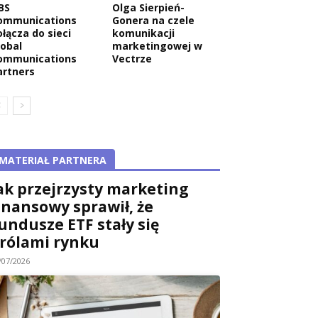
BS
Olga Sierpień-
ommunications
Gonera na czele
ołącza do sieci
komunikacji
lobal
marketingowej w
ommunications
Vectrze
artners
MATERIAŁ PARTNERA
ak przejrzysty marketing
inansowy sprawił, że
undusze ETF stały się
rólami rynku
/07/2026