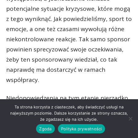
potencjalne sytuacje kryzysowe, które mogą
z tego wyniknąć. Jak powiedzieliśmy, sport to
emocje, a one też czasami wywołują różne
niekontrolowane reakcje. Tak samo sponsor
powinien sprecyzować swoje oczekiwania,
żeby ten sponsorowany wiedział, co tak
naprawdę ma dostarczyć w ramach
współpracy.
Niedopowiedzenia na tym etapie nierzadko,
nawet kiedy jest superpotencjał do
Ta strona korzysta z ciasteczek, aby świadczyć usługi na
najwyższym poziomie. Dalsze korzystanie ze strony oznacza,
współpracy, powodują, że takie kooperacje
że zgadzasz się na ich użycie.
kończą się fiaskiem. Jest to naprawdę bardzo
Zgoda
Polityka prywatności