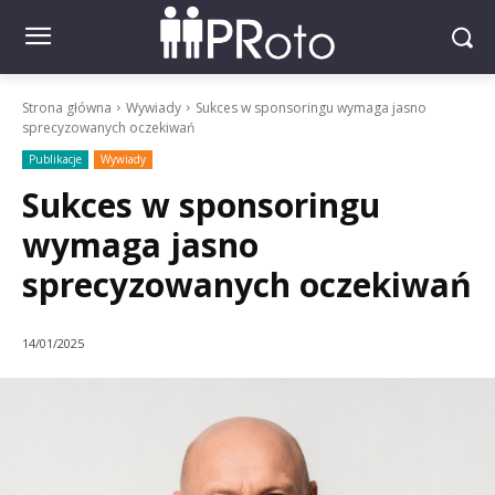
Strona główna
Wywiady
Sukces w sponsoringu wymaga jasno
sprecyzowanych oczekiwań
Publikacje
Wywiady
Sukces w sponsoringu
wymaga jasno
sprecyzowanych oczekiwań
14/01/2025