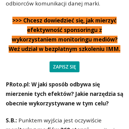
odbiorców komunikacji danej marki.
>>> Chcesz dowiedzieć się, jak mierzyć
efektywność sponsoringu z
wykorzystaniem monitoringu mediów?
Weź udział w bezpłatnym szkoleniu IMM.
ZAPISZ SIĘ
PRoto.pl: W jaki sposób odbywa się
mierzenie tych efektów? Jakie narzędzia są
obecnie wykorzystywane w tym celu?
S.B.:
Punktem wyjścia jest oczywiście