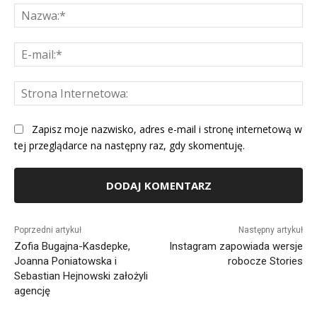
Na
E-
mai
St
Int
Zapisz moje nazwisko, adres e-mail i stronę internetową w
tej przeglądarce na następny raz, gdy skomentuję.
Alternative:
Poprzedni artykuł
Następny artykuł
Zofia Bugajna-Kasdepke,
Instagram zapowiada wersje
Joanna Poniatowska i
robocze Stories
Sebastian Hejnowski założyli
agencję