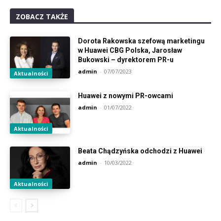
ZOBACZ TAKŻE
Dorota Rakowska szefową marketingu
w Huawei CBG Polska, Jarosław
Bukowski – dyrektorem PR-u
admin
-
07/07/2023
Aktualności
Huawei z nowymi PR-owcami
admin
-
01/07/2022
Aktualności
Beata Chądzyńska odchodzi z Huawei
admin
-
10/03/2022
Aktualności