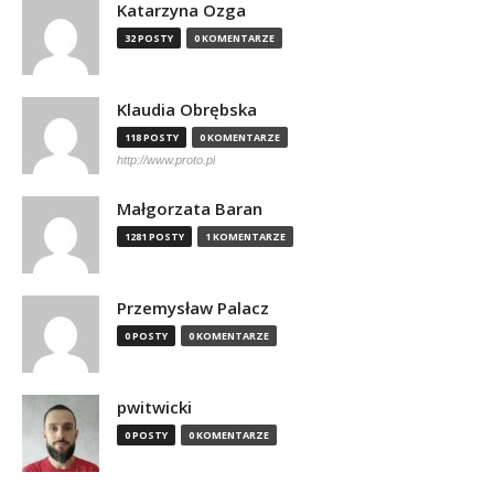
Katarzyna Ozga
32 POSTY
0 KOMENTARZE
Klaudia Obrębska
118 POSTY
0 KOMENTARZE
http://www.proto.pl
Małgorzata Baran
1281 POSTY
1 KOMENTARZE
Przemysław Palacz
0 POSTY
0 KOMENTARZE
pwitwicki
0 POSTY
0 KOMENTARZE