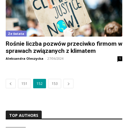
Ze świata
Rośnie liczba pozwów przeciwko firmom w
sprawach związanych z klimatem
Aleksandra Oleszycka
-
27/06/2024
1
151
152
153
TOP AUTHORS