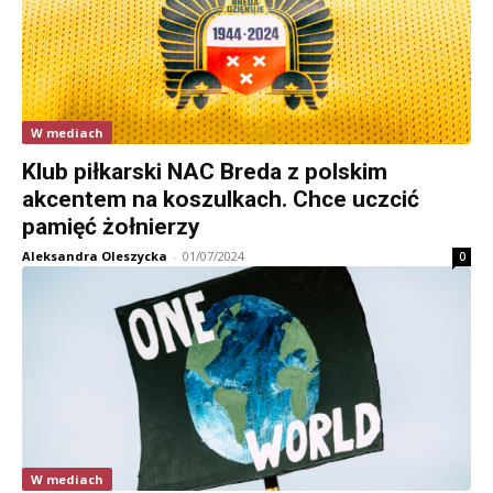
W mediach
Klub piłkarski NAC Breda z polskim
akcentem na koszulkach. Chce uczcić
pamięć żołnierzy
Aleksandra Oleszycka
-
01/07/2024
0
W mediach