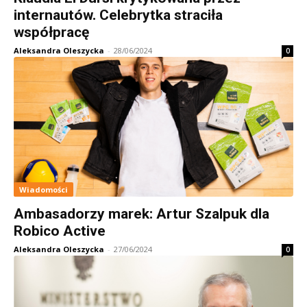
internautów. Celebrytka straciła
współpracę
Aleksandra Oleszycka
-
28/06/2024
0
Wiadomości
Ambasadorzy marek: Artur Szalpuk dla
Robico Active
Aleksandra Oleszycka
-
27/06/2024
0