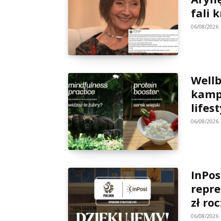
fali 
06/08/2026
Wellb
kamp
lifes
06/08/2026
InPos
repre
zł ro
06/08/2026