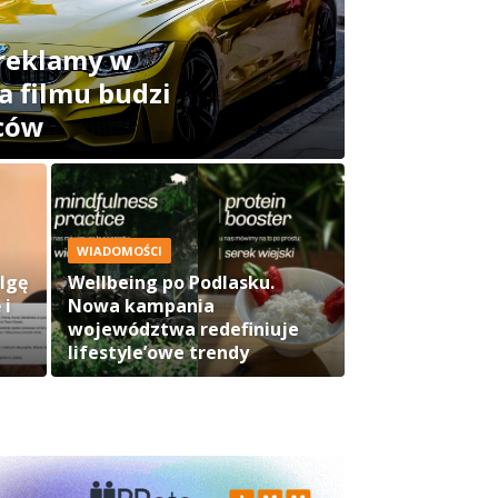
reklamy w
a filmu budzi
ców
WIADOMOŚCI
Igę
Wellbeing po Podlasku.
 i
Nowa kampania
województwa redefiniuje
lifestyle’owe trendy