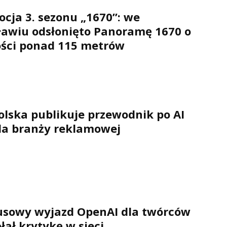
cja 3. sezonu „1670”: we
awiu odsłonięto Panoramę 1670 o
ości ponad 115 metrów
olska publikuje przewodnik po AI
la branży reklamowej
usowy wyjazd OpenAI dla twórców
ał krytykę w sieci