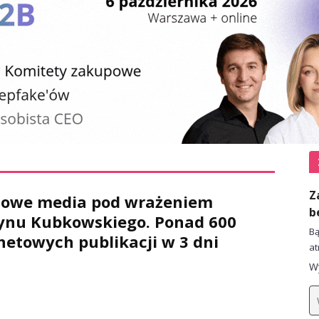
Z
towe media pod wrażeniem
b
ynu Kubkowskiego. Ponad 600
Bą
netowych publikacji w 3 dni
at
Wy