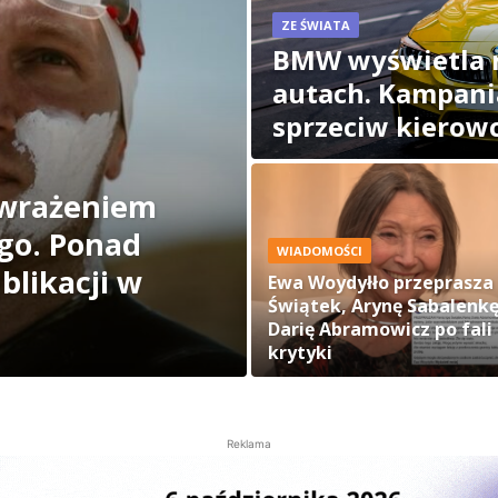
ZE ŚWIATA
BMW wyświetla 
autach. Kampani
sprzeciw kierow
 wrażeniem
go. Ponad
WIADOMOŚCI
blikacji w
Ewa Woydyłło przeprasza 
Świątek, Arynę Sabalenkę
Darię Abramowicz po fali
krytyki
Reklama