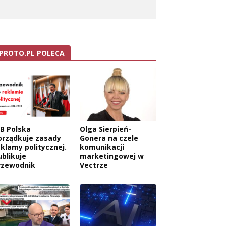
PROTO.PL POLECA
AB Polska
Olga Sierpień-
orządkuje zasady
Gonera na czele
eklamy politycznej.
komunikacji
ublikuje
marketingowej w
rzewodnik
Vectrze