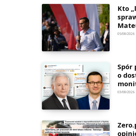
Kto „
spraw
Mate
05/08/2026
Spór 
o dos
moni
03/08/2026
Zero.
opin