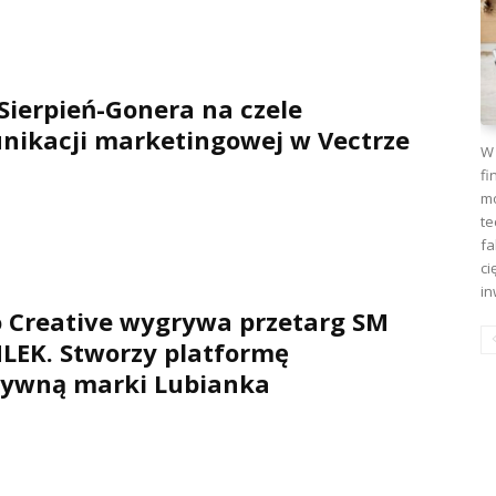
Sierpień-Gonera na czele
nikacji marketingowej w Vectrze
W 
fi
mo
te
fa
ci
in
 Creative wygrywa przetarg SM
LEK. Stworzy platformę
tywną marki Lubianka