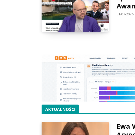
Awans
31/07/2026
AKTUALNOŚCI
Ewa W
Arynę