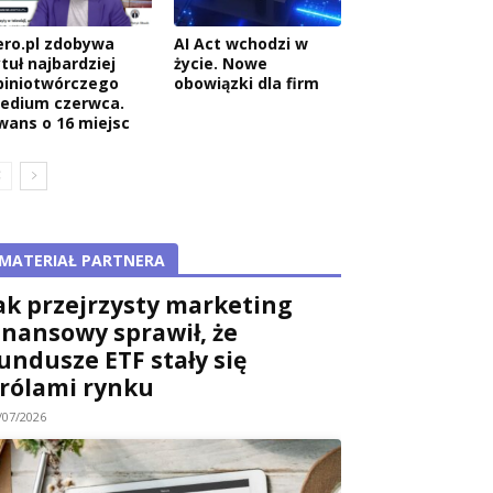
ero.pl zdobywa
AI Act wchodzi w
tuł najbardziej
życie. Nowe
piniotwórczego
obowiązki dla firm
edium czerwca.
wans o 16 miejsc
MATERIAŁ PARTNERA
ak przejrzysty marketing
inansowy sprawił, że
undusze ETF stały się
rólami rynku
/07/2026