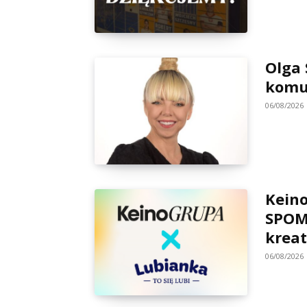
Olga 
komu
06/08/2026
Keino
SPOM
krea
06/08/2026