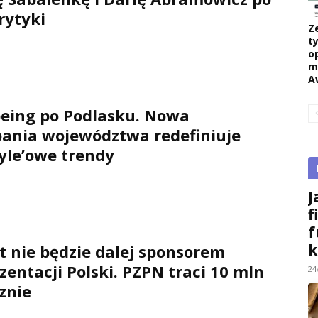
krytyki
Z
ty
o
m
A
eing po Podlasku. Nowa
ania województwa redefiniuje
tyle’owe trendy
J
f
f
k
t nie będzie dalej sponsorem
zentacji Polski. PZPN traci 10 mln
24
cznie