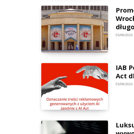
Promo
Wrocł
dług
05/08/2026
IAB P
Act d
05/08/2026
Luks
wywoł