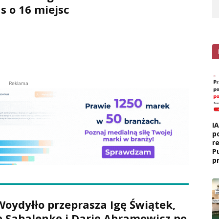
 o 16 miejsc
Reklama
I
p
r
P
p
oydyłło przeprasza Igę Świątek,
 Sabalenkę i Darię Abramowicz po