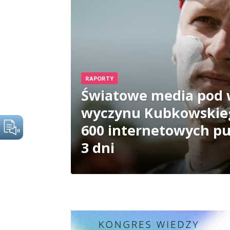
RAPORTY
Światowe media pod
wyczynu Kubkowskie
600 internetowych pu
3 dni