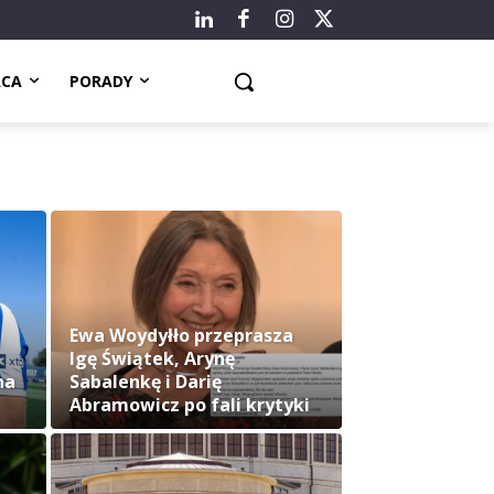
ACA
PORADY
Ewa Woydyłło przeprasza
Igę Świątek, Arynę
na
Sabalenkę i Darię
Abramowicz po fali krytyki