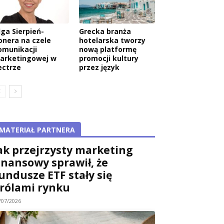
lga Sierpień-
Grecka branża
onera na czele
hotelarska tworzy
omunikacji
nową platformę
arketingowej w
promocji kultury
ectrze
przez język
MATERIAŁ PARTNERA
ak przejrzysty marketing
inansowy sprawił, że
undusze ETF stały się
rólami rynku
/07/2026