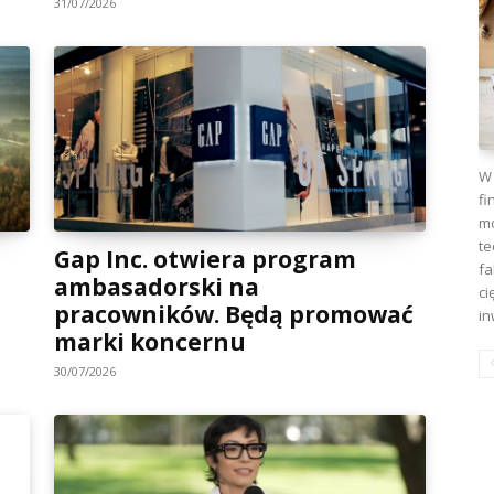
31/07/2026
W 
fi
mo
te
Gap Inc. otwiera program
fa
ambasadorski na
ci
pracowników. Będą promować
in
marki koncernu
30/07/2026