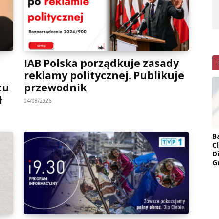
IAB Polska porządkuje zasady
reklamy politycznej. Publikuje
tu
przewodnik
ł
04/08/2026
B
Cl
D
G