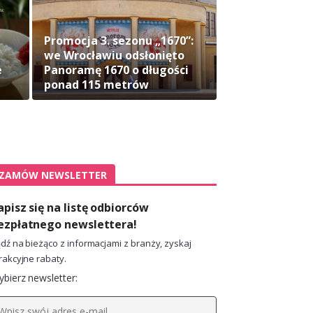
Promocja 3. sezonu „1670”:
we Wrocławiu odsłonięto
e
Panoramę 1670 o długości
ponad 115 metrów
ZAMÓW NEWSLETTER
apisz się na listę odbiorców
ezpłatnego newslettera!
dź na bieżąco z informacjami z branży, zyskaj
rakcyjne rabaty.
bierz newsletter: