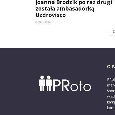
Joanna Brodzik po raz drugi
została ambasadorką
Uzdrovisco
29/07/2026
Z
O 
PRot
mark
spon
wiad
kamp
komu