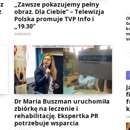
 z
„Zawsze pokazujemy pełny
z
obraz. Dla Ciebie” – Telewizja
Polska promuje TVP Info i
O
G
„19.30”
k
m
04/08/2026
V
J
f
Dr Maria Buszman uruchomiła
f
zbiórkę na leczenie i
k
rehabilitację. Ekspertka PR
24
potrzebuje wsparcia