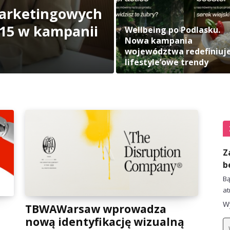
marketingowych
115 w kampanii
Wellbeing po Podlasku.
Nowa kampania
województwa redefiniuj
lifestyle’owe trendy
Z
b
Bą
at
Wy
TBWAWarsaw wprowadza
nową identyfikację wizualną