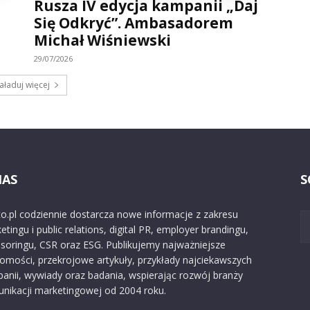
Rusza IV edycja kampanii „Daj
Się Odkryć”. Ambasadorem
Michał Wiśniewski
29/07/2026
aładuj więcej
NAS
S
o.pl codziennie dostarcza nowe informacje z zakresu
etingu i public relations, digital PR, employer brandingu,
soringu, CSR oraz ESG. Publikujemy najważniejsze
omości, przekrojowe artykuły, przykłady najciekawszych
anii, wywiady oraz badania, wspierając rozwój branży
nikacji marketingowej od 2004 roku.