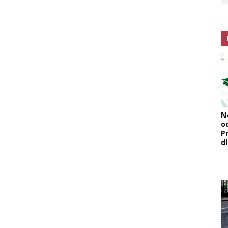
N
o
Pr
d