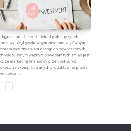
ciągu ostatnich trzech dekad globalny rynek
nansowy uległ gwałtownym zmianom, a głównym
torem tych zmian jest dostęp do nowoczesnych
chnologii. Innym ważnym powodem tych zmian jest
kt, że marketing finansowy przeniósł punkt
ężkości ze skomplikowanych produktów na proste
westowanie...