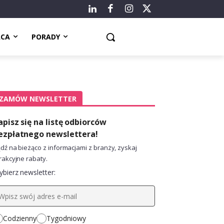
ACA
PORADY
ZAMÓW NEWSLETTER
apisz się na listę odbiorców
ezpłatnego newslettera!
dź na bieżąco z informacjami z branży, zyskaj
rakcyjne rabaty.
bierz newsletter:
Codzienny
Tygodniowy