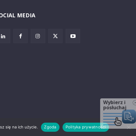
OCIAL MEDIA
Wybierz i
posłuchaj
z się na ich użycie.
Zgoda
Polityka prywatności
rzeżenia prawne