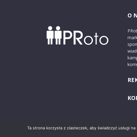
O 
PRot
mark
spon
wiad
kamp
komu
RE
KO
Ta strona korzysta z ciasteczek, aby świadczyć usługi na
© 2024 PRoto.pl