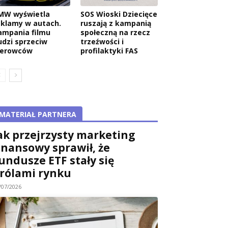
MW wyświetla
SOS Wioski Dziecięce
eklamy w autach.
ruszają z kampanią
ampania filmu
społeczną na rzecz
udzi sprzeciw
trzeźwości i
ierowców
profilaktyki FAS
MATERIAŁ PARTNERA
ak przejrzysty marketing
inansowy sprawił, że
undusze ETF stały się
rólami rynku
/07/2026