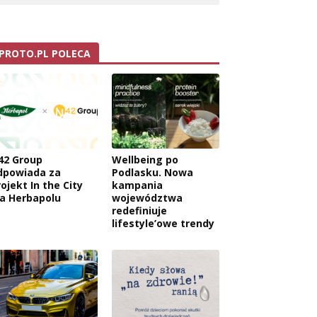
PROTO.PL POLECA
42 Group
Wellbeing po
dpowiada za
Podlasku. Nowa
ojekt In the City
kampania
la Herbapolu
województwa
redefiniuje
lifestyle’owe trendy