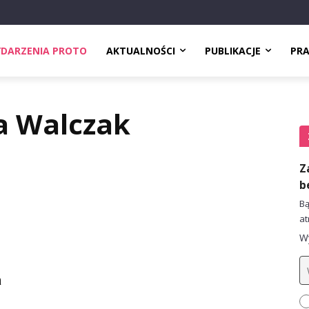
DARZENIA PROTO
AKTUALNOŚCI
PUBLIKACJE
PR
a Walczak
Z
b
Bą
at
Wy
a