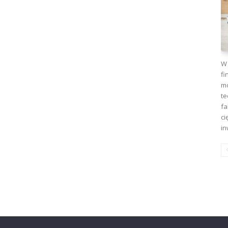
W 
fi
mo
te
fa
ci
in