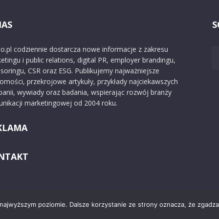
NAS
S
o.pl codziennie dostarcza nowe informacje z zakresu
etingu i public relations, digital PR, employer brandingu,
soringu, CSR oraz ESG. Publikujemy najważniejsze
omości, przekrojowe artykuły, przykłady najciekawszych
anii, wywiady oraz badania, wspierając rozwój branży
nikacji marketingowej od 2004 roku.
KLAMA
NTAKT
 najwyższym poziomie. Dalsze korzystanie ze strony oznacza, że zgadzas
Kontakt
O nas
Reklama
Zast