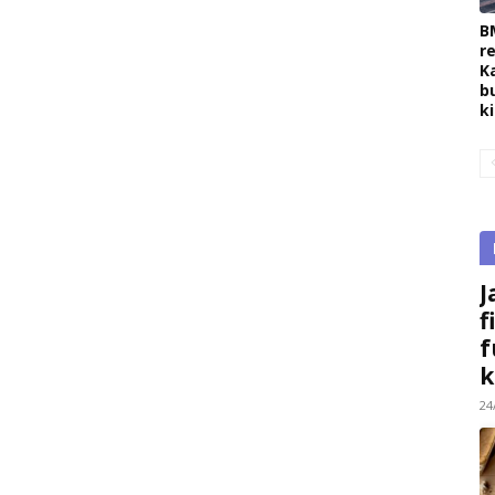
B
r
K
b
k
J
f
f
k
24