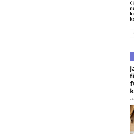
C
na
k
k
J
f
f
k
24