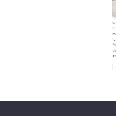
W 
fi
mo
te
fa
ci
in