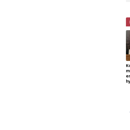
K
m
e
h