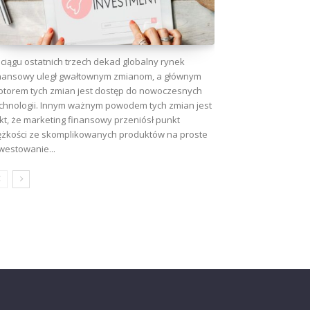
ciągu ostatnich trzech dekad globalny rynek
nansowy uległ gwałtownym zmianom, a głównym
torem tych zmian jest dostęp do nowoczesnych
chnologii. Innym ważnym powodem tych zmian jest
kt, że marketing finansowy przeniósł punkt
ężkości ze skomplikowanych produktów na proste
westowanie...