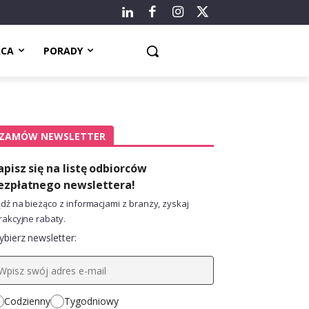
ACA
PORADY
ZAMÓW NEWSLETTER
apisz się na listę odbiorców
ezpłatnego newslettera!
dź na bieżąco z informacjami z branży, zyskaj
rakcyjne rabaty.
bierz newsletter:
Codzienny
Tygodniowy