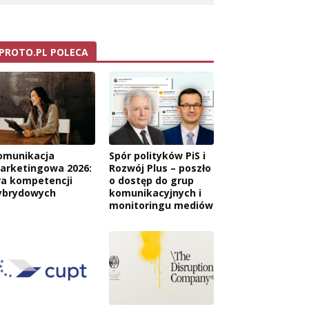
PROTO.PL POLECA
omunikacja
Spór polityków PiS i
arketingowa 2026:
Rozwój Plus – poszło
ra kompetencji
o dostęp do grup
ybrydowych
komunikacyjnych i
monitoringu mediów