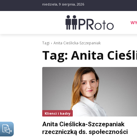
niedziela, 9 sierpnia, 2026
WY
Tagi
Anita Cieślicka-Szczepaniak
Tag:
Anita Cieś
Klienci i kadry
Anita Cieślicka-Szczepaniak
rzeczniczką ds. społeczności