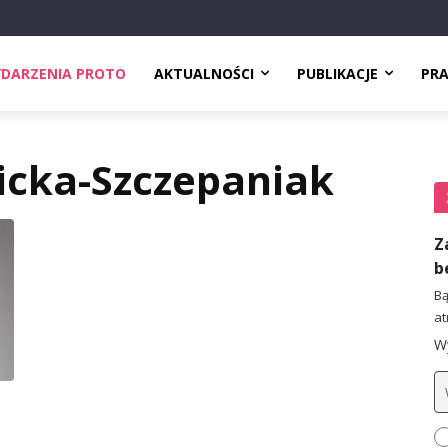
DARZENIA PROTO
AKTUALNOŚCI
PUBLIKACJE
PR
licka-Szczepaniak
Z
b
Bą
at
Wy