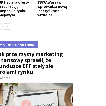
UPT zbiera oferty
TBWAWarsaw
 realizację
wprowadza nową
ampanii o rynku
identyfikację
olejowym
wizualną
MATERIAŁ PARTNERA
ak przejrzysty marketing
inansowy sprawił, że
undusze ETF stały się
rólami rynku
/07/2026