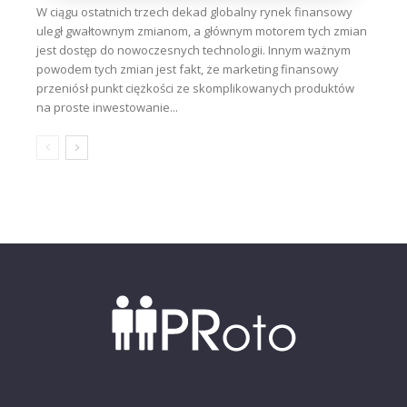
W ciągu ostatnich trzech dekad globalny rynek finansowy
uległ gwałtownym zmianom, a głównym motorem tych zmian
jest dostęp do nowoczesnych technologii. Innym ważnym
powodem tych zmian jest fakt, że marketing finansowy
przeniósł punkt ciężkości ze skomplikowanych produktów
na proste inwestowanie...