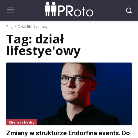
Tagi
Dział lifestye'owy
Tag:
dział
lifestye'owy
Klienci i kadry
Zmiany w strukturze Endorfina events. Do