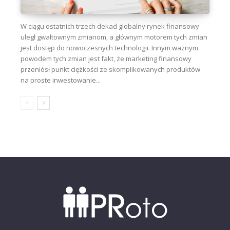
W ciągu ostatnich trzech dekad globalny rynek finansowy
uległ gwałtownym zmianom, a głównym motorem tych zmian
jest dostęp do nowoczesnych technologii. Innym ważnym
powodem tych zmian jest fakt, że marketing finansowy
przeniósł punkt ciężkości ze skomplikowanych produktów
na proste inwestowanie...