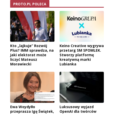
PROTO.PL POLECA
Kto „lajkuje” Rozwój
Keino Creative wygrywa
Plus? IMM sprawdza, na
przetarg SM SPOMLEK.
jaki elektorat może
Stworzy platformę
liczyć Mateusz
kreatywną marki
Morawiecki
Lubianka
Ewa Woydyłło
Luksusowy wyjazd
przeprasza Igę Świątek,
OpenAI dla twórców