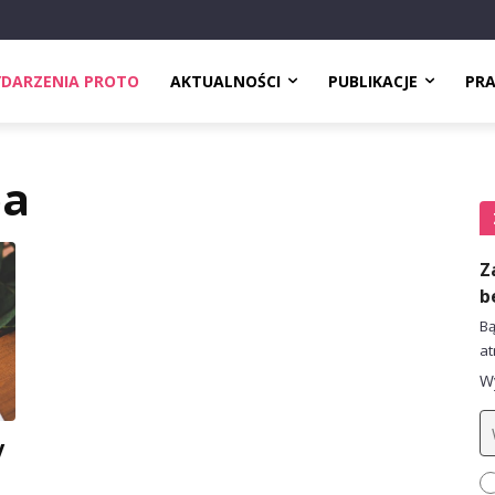
DARZENIA PROTO
AKTUALNOŚCI
PUBLIKACJE
PR
ba
Z
b
Bą
at
Wy
y