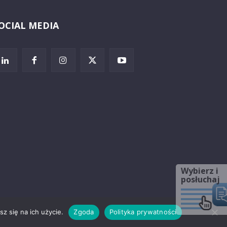
OCIAL MEDIA
Wybierz i
posłuchaj
z się na ich użycie.
Zgoda
Polityka prywatności
rzeżenia prawne