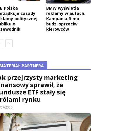
AB Polska
BMW wyświetla
orządkuje zasady
reklamy w autach.
eklamy politycznej.
Kampania filmu
ublikuje
budzi sprzeciw
rzewodnik
kierowców
MATERIAŁ PARTNERA
ak przejrzysty marketing
inansowy sprawił, że
undusze ETF stały się
rólami rynku
/07/2026