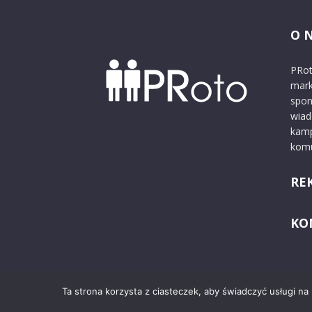
O 
PRot
mark
spon
wiad
kamp
komu
RE
KO
Ta strona korzysta z ciasteczek, aby świadczyć usługi na
© 2024 PRoto.pl