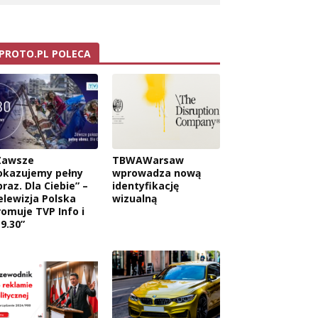
PROTO.PL POLECA
Zawsze
TBWAWarsaw
okazujemy pełny
wprowadza nową
raz. Dla Ciebie” –
identyfikację
elewizja Polska
wizualną
romuje TVP Info i
9.30”