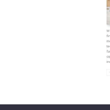
W 
fi
mo
te
fa
ci
in