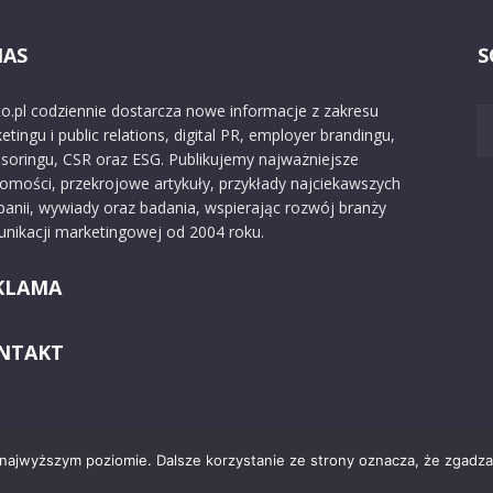
NAS
S
o.pl codziennie dostarcza nowe informacje z zakresu
etingu i public relations, digital PR, employer brandingu,
soringu, CSR oraz ESG. Publikujemy najważniejsze
omości, przekrojowe artykuły, przykłady najciekawszych
anii, wywiady oraz badania, wspierając rozwój branży
nikacji marketingowej od 2004 roku.
KLAMA
NTAKT
 najwyższym poziomie. Dalsze korzystanie ze strony oznacza, że zgadzas
Kontakt
O nas
Reklama
Zast