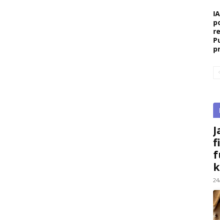
I
p
r
P
p
J
f
f
k
24