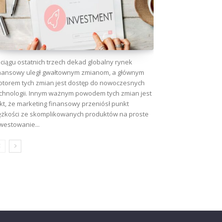
ciągu ostatnich trzech dekad globalny rynek
nansowy uległ gwałtownym zmianom, a głównym
torem tych zmian jest dostęp do nowoczesnych
chnologii. Innym ważnym powodem tych zmian jest
kt, że marketing finansowy przeniósł punkt
ężkości ze skomplikowanych produktów na proste
westowanie...