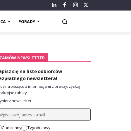
ACA
PORADY
ZAMÓW NEWSLETTER
apisz się na listę odbiorców
ezpłatnego newslettera!
dź na bieżąco z informacjami z branży, zyskaj
rakcyjne rabaty.
bierz newsletter:
Codzienny
Tygodniowy