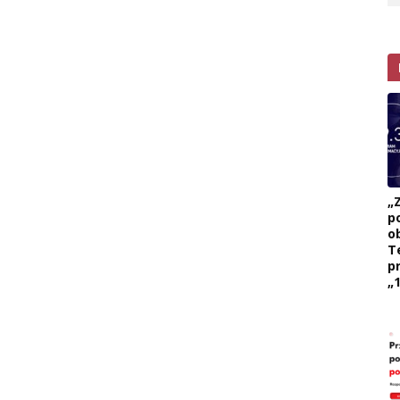
„
p
ob
T
p
„1