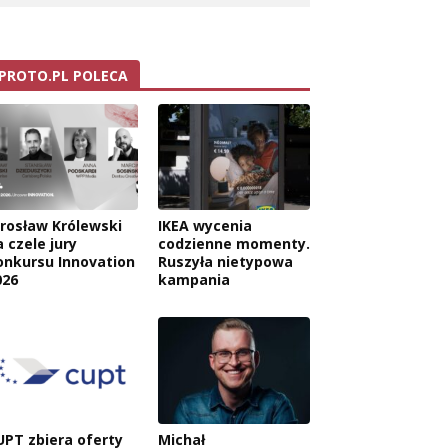
PROTO.PL POLECA
arosław Królewski
IKEA wycenia
 czele jury
codzienne momenty.
onkursu Innovation
Ruszyła nietypowa
026
kampania
UPT zbiera oferty
Michał