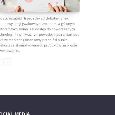
ciągu ostatnich trzech dekad globalny rynek
nansowy uległ gwałtownym zmianom, a głównym
torem tych zmian jest dostęp do nowoczesnych
chnologii. Innym ważnym powodem tych zmian jest
kt, że marketing finansowy przeniósł punkt
ężkości ze skomplikowanych produktów na proste
westowanie...
OCIAL MEDIA