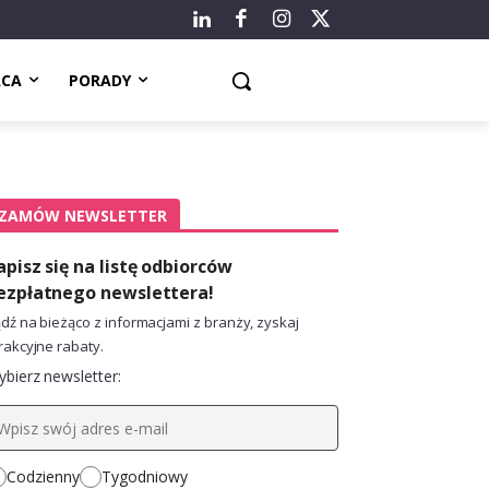
ACA
PORADY
ZAMÓW NEWSLETTER
apisz się na listę odbiorców
ezpłatnego newslettera!
dź na bieżąco z informacjami z branży, zyskaj
rakcyjne rabaty.
bierz newsletter:
Codzienny
Tygodniowy