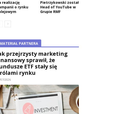
 realizację
Pietrzykowski został
ampanii o rynku
Head of YouTube w
olejowym
Grupie RMF
MATERIAŁ PARTNERA
ak przejrzysty marketing
inansowy sprawił, że
undusze ETF stały się
rólami rynku
/07/2026