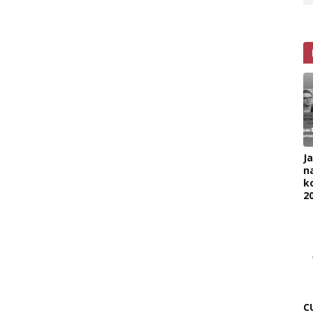
J
na
k
2
C