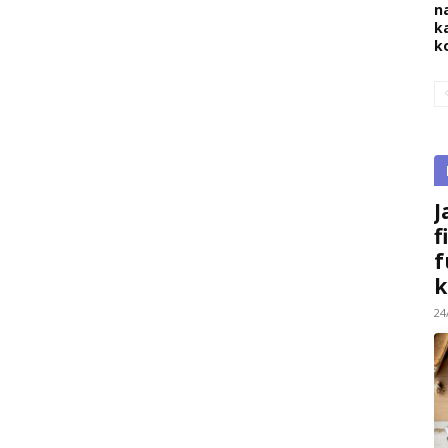
na
k
k
J
f
f
k
24