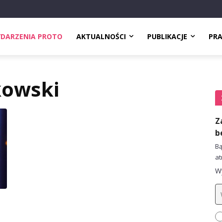
DARZENIA PROTO
AKTUALNOŚCI
PUBLIKACJE
PR
zkowski
Z
b
Bą
at
Wy