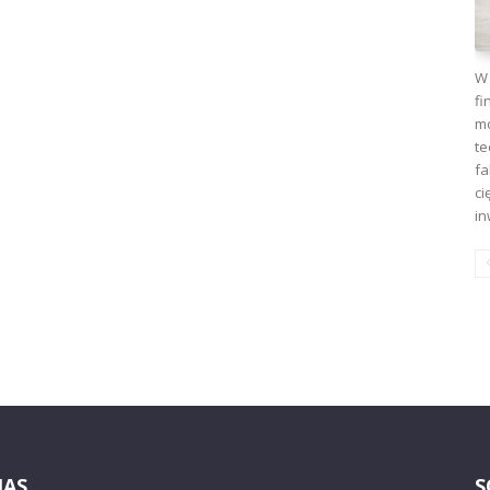
W 
fi
mo
te
fa
ci
in
NAS
S