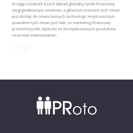
W ciągu ostatnich trzech dekad globalny rynek finansowy
uległ gwałtownym zmianom, a głównym motorem tych zmian
jest dostęp do nowoczesnych technologii. Innym ważnym
powodem tych zmian jest fakt, że marketing finansowy
przeniósł punkt ciężkości ze skomplikowanych produktów
na proste inwestowanie...