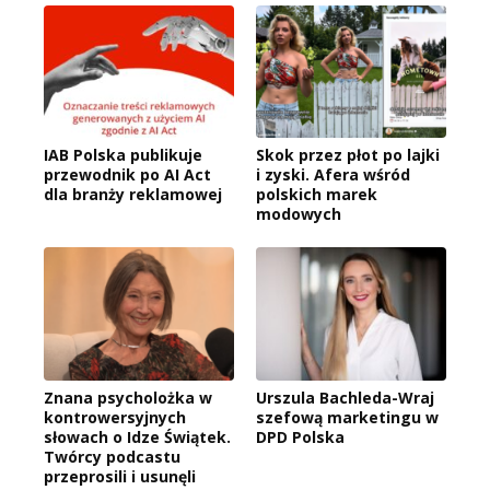
IAB Polska publikuje
Skok przez płot po lajki
przewodnik po AI Act
i zyski. Afera wśród
dla branży reklamowej
polskich marek
modowych
Znana psycholożka w
Urszula Bachleda-Wraj
kontrowersyjnych
szefową marketingu w
słowach o Idze Świątek.
DPD Polska
Twórcy podcastu
przeprosili i usunęli