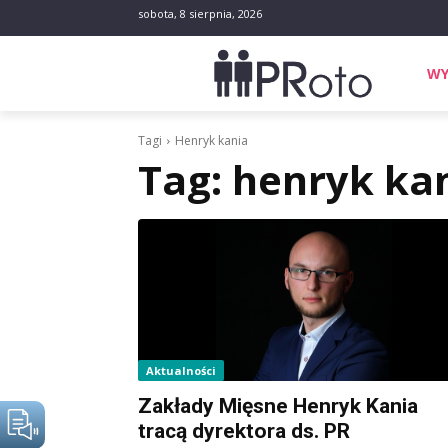
sobota, 8 sierpnia, 2026
WY
Tagi
Henryk kania
Tag:
henryk ka
Aktualności
Zakłady Mięsne Henryk Kania
tracą dyrektora ds. PR