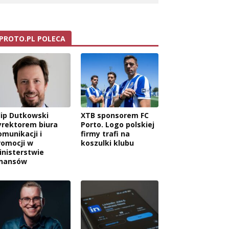
PROTO.PL POLECA
ilip Dutkowski
XTB sponsorem FC
yrektorem biura
Porto. Logo polskiej
omunikacji i
firmy trafi na
romocji w
koszulki klubu
inisterstwie
inansów