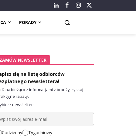
ACA
PORADY
ZAMÓW NEWSLETTER
apisz się na listę odbiorców
ezpłatnego newslettera!
dź na bieżąco z informacjami z branży, zyskaj
rakcyjne rabaty.
bierz newsletter:
Codzienny
Tygodniowy