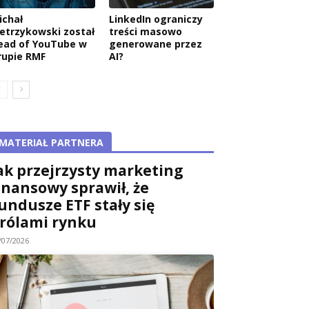
ichał
LinkedIn ograniczy
ietrzykowski został
treści masowo
ead of YouTube w
generowane przez
rupie RMF
AI?
MATERIAŁ PARTNERA
ak przejrzysty marketing
inansowy sprawił, że
undusze ETF stały się
rólami rynku
/07/2026