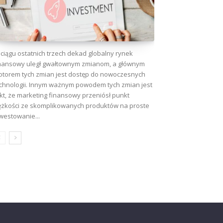
ciągu ostatnich trzech dekad globalny rynek
nansowy uległ gwałtownym zmianom, a głównym
torem tych zmian jest dostęp do nowoczesnych
chnologii. Innym ważnym powodem tych zmian jest
kt, że marketing finansowy przeniósł punkt
ężkości ze skomplikowanych produktów na proste
westowanie...