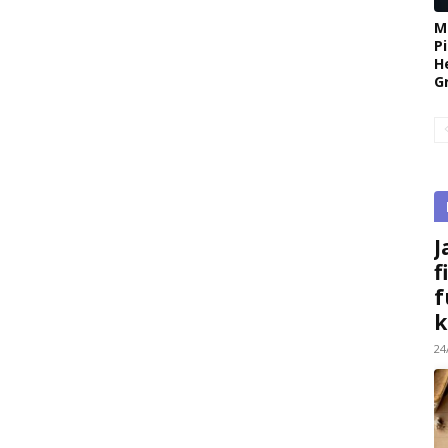
M
P
H
G
J
f
f
k
24