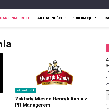
DARZENIA PROTO
AKTUALNOŚCI
PUBLIKACJE
PR
nia
Z
b
Bą
at
Wy
Aktualności
Zakłady Mięsne Henryk Kania z
PR Managerem