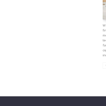
W 
fi
mo
te
fa
ci
in