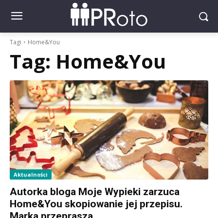
Tagi
Home&You
Tag:
Home&You
Aktualności
Autorka bloga Moje Wypieki zarzuca
Home&You skopiowanie jej przepisu.
Marka przeprasza