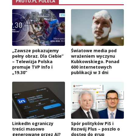
PROTO.PL POLECA
„Zawsze pokazujemy
Światowe media pod
pełny obraz. Dla Ciebie”
wrażeniem wyczynu
– Telewizja Polska
Kubkowskiego. Ponad
promuje TVP Info i
600 internetowych
„19.30”
publikacji w 3 dni
LinkedIn ograniczy
Spór polityków PiS i
treści masowo
Rozwój Plus – poszło o
generowane przez AI?
dostęp do grup