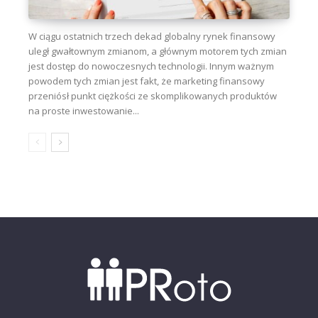
W ciągu ostatnich trzech dekad globalny rynek finansowy
uległ gwałtownym zmianom, a głównym motorem tych zmian
jest dostęp do nowoczesnych technologii. Innym ważnym
powodem tych zmian jest fakt, że marketing finansowy
przeniósł punkt ciężkości ze skomplikowanych produktów
na proste inwestowanie...