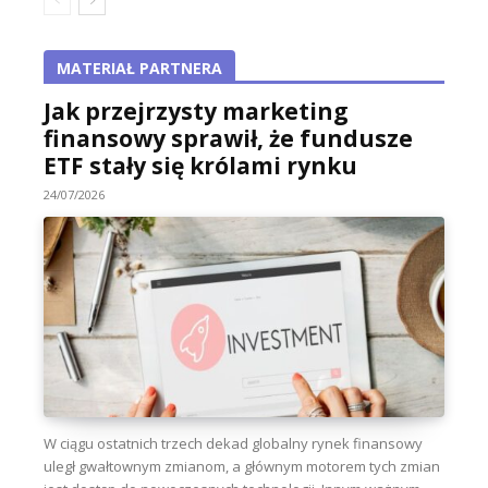
MATERIAŁ PARTNERA
Jak przejrzysty marketing
finansowy sprawił, że fundusze
ETF stały się królami rynku
24/07/2026
W ciągu ostatnich trzech dekad globalny rynek finansowy
uległ gwałtownym zmianom, a głównym motorem tych zmian