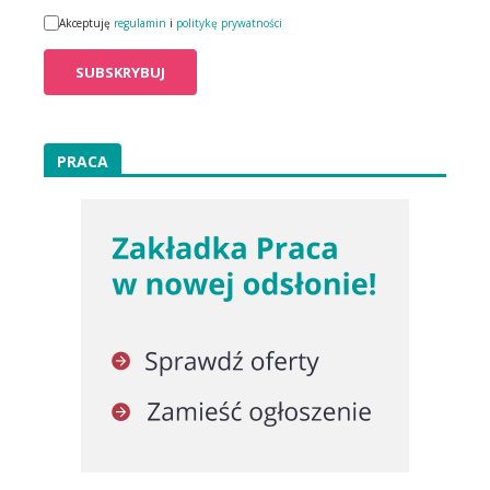
Akceptuję
regulamin
i
politykę prywatności
PRACA