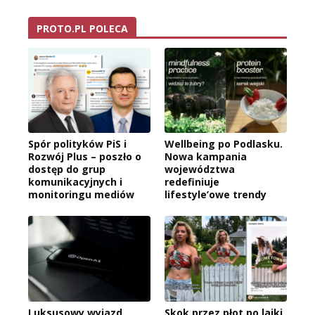
PROTO.PL POLECA
Spór polityków PiS i
Wellbeing po Podlasku.
Rozwój Plus – poszło o
Nowa kampania
dostęp do grup
województwa
komunikacyjnych i
redefiniuje
monitoringu mediów
lifestyle’owe trendy
Luksusowy wyjazd
Skok przez płot po lajki