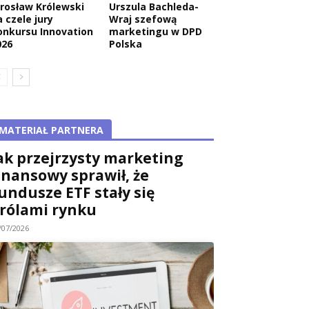
arosław Królewski
Urszula Bachleda-
 czele jury
Wraj szefową
onkursu Innovation
marketingu w DPD
026
Polska
MATERIAŁ PARTNERA
ak przejrzysty marketing
inansowy sprawił, że
undusze ETF stały się
rólami rynku
/07/2026