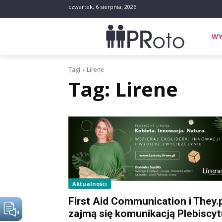
czwartek, 6 sierpnia, 2026
WY
Tagi
Lirene
Tag:
Lirene
Aktualności
First Aid Communication i They.
zajmą się komunikacją Plebiscyt