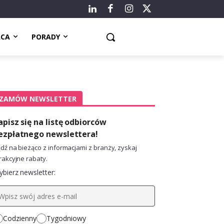
ACA
PORADY
ZAMÓW NEWSLETTER
apisz się na listę odbiorców
ezpłatnego newslettera!
dź na bieżąco z informacjami z branży, zyskaj
rakcyjne rabaty.
bierz newsletter:
Codzienny
Tygodniowy