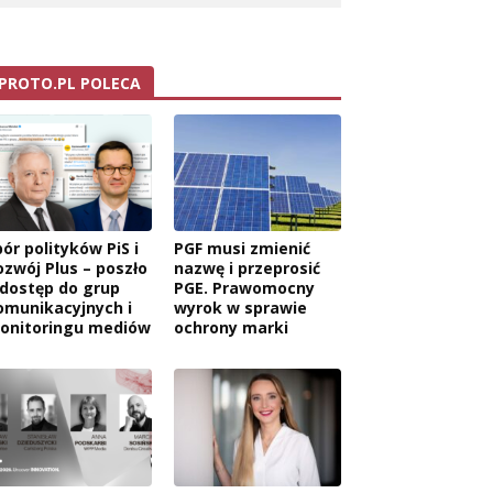
PROTO.PL POLECA
ór polityków PiS i
PGF musi zmienić
ozwój Plus – poszło
nazwę i przeprosić
 dostęp do grup
PGE. Prawomocny
omunikacyjnych i
wyrok w sprawie
onitoringu mediów
ochrony marki