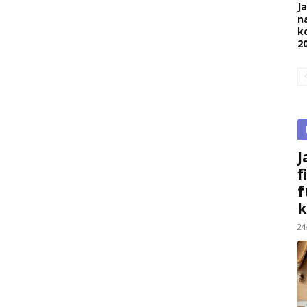
J
na
k
2
J
f
f
k
24