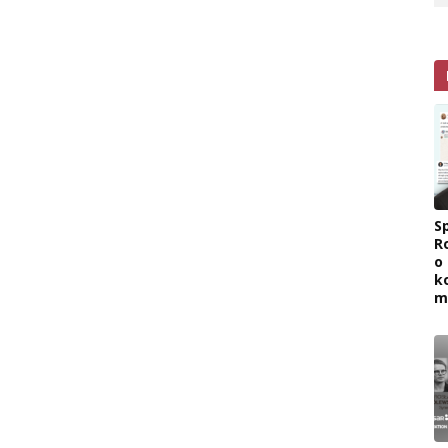
Sp
R
o
k
m