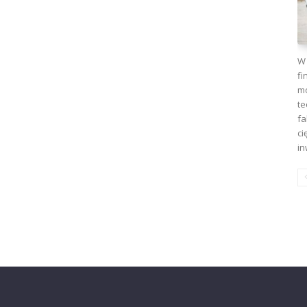
W 
fi
mo
te
fa
ci
in