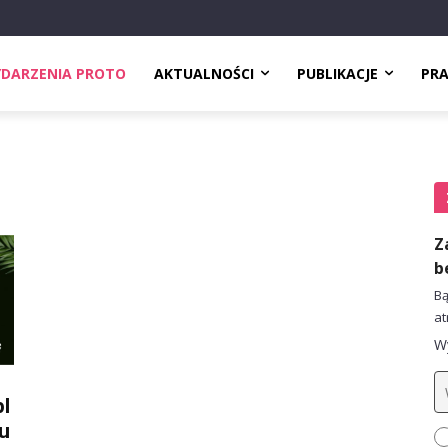
DARZENIA PROTO
AKTUALNOŚCI
PUBLIKACJE
PR
Z
b
Bą
at
Wy
pl
u