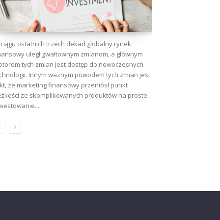
ciągu ostatnich trzech dekad globalny rynek
nansowy uległ gwałtownym zmianom, a głównym
torem tych zmian jest dostęp do nowoczesnych
chnologii. Innym ważnym powodem tych zmian jest
kt, że marketing finansowy przeniósł punkt
ężkości ze skomplikowanych produktów na proste
westowanie...