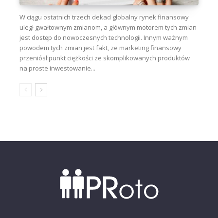
W ciągu ostatnich trzech dekad globalny rynek finansowy
uległ gwałtownym zmianom, a głównym motorem tych zmian
jest dostęp do nowoczesnych technologii. Innym ważnym
powodem tych zmian jest fakt, że marketing finansowy
przeniósł punkt ciężkości ze skomplikowanych produktów
na proste inwestowanie...