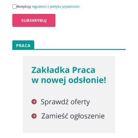
Akceptuję
regulamin
i
politykę prywatności
PRACA